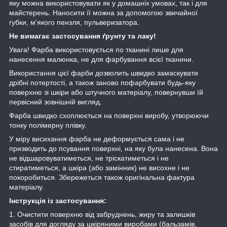
яку можна використовувати як у домашніх умовах, так і для
майстерень. Наносити її можна за допомогою звичайної
губки, м'якого пензля, пульверизатора.
Не вимагає застосування ґрунту та лаку!
Увага! Фарба використовується по тканині лише для
нанесення малюнка, не для фарбування всієї тканини.
Використання цієї фарби дозволить швидко замаскувати
дрібні потертості, а також заново пофарбувати будь-яку
поверхню зі шкіри або штучного матеріалу, повернувши їй
первісний зовнішній вигляд.
Фарба швидко схоплюється на поверхні виробу, утворюючи
тонку полімерну плівку.
У міру висихання фарба не деформується сама і не
призводить до псування поверхні, на яку була нанесена. Вона
не відшаровуватиметься, не тріскатиметься і не
стиратиметься, а шкіра (або замінник) не висохне і не
покоробиться. Збережеться також оригінальна фактура
матеріалу.
Інструкція із застосування:
1. Очистити поверхню від забруднень, жиру та залишків
засобів для догляду за шкіряними виробами (бальзамів,