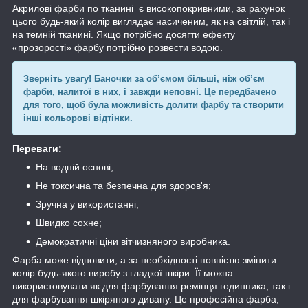
Акрилові фарби по тканині є високопокривними, за рахунок
цього будь-який колір виглядає насиченим, як на світлій, так і
на темній тканині. Якщо потрібно досягти ефекту
«прозорості» фарбу потрібно розвести водою.
Зверніть увагу! Баночки за об’ємом більші, ніж об’єм
фарби, налитої в них, і завжди неповні. Це передбачено
для того, щоб була можливість долити фарбу та створити
інші кольорові відтінки.
Переваги:
На водній основі;
Не токсична та безпечна для здоров'я;
Зручна у використанні;
Швидко сохне;
Демократичні ціни вітчизняного виробника.
Фарба може відновити, а за необхідності повністю змінити
колір будь-якого виробу з гладкої шкіри. Її можна
використовувати як для фарбування ремінця годинника, так і
для фарбування шкіряного дивану. Це професійна фарба,