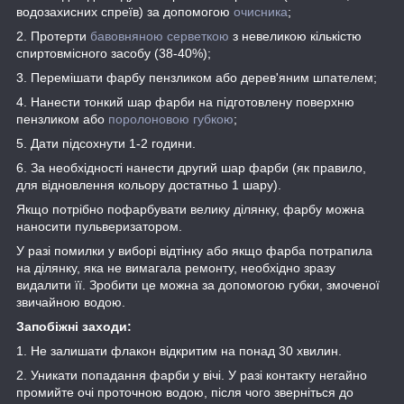
водозахисних спреїв) за допомогою
очисника
;
2. Протерти
бавовняною серветкою
з невеликою кількістю
спиртовмісного засобу (38-40%);
3. Перемішати фарбу пензликом або дерев'яним шпателем;
4. Нанести тонкий шар фарби на підготовлену поверхню
пензликом або
поролоновою губкою
;
5. Дати підсохнути 1-2 години.
6. За необхідності нанести другий шар фарби (як правило,
для відновлення кольору достатньо 1 шару).
Якщо потрібно пофарбувати велику ділянку, фарбу можна
наносити пульверизатором.
У разі помилки у виборі відтінку або якщо фарба потрапила
на ділянку, яка не вимагала ремонту, необхідно зразу
видалити її. Зробити це можна за допомогою губки, змоченої
звичайною водою.
Запобіжні заходи:
1. Не залишати флакон відкритим на понад 30 хвилин.
2. Уникати попадання фарби у вічі. У разі контакту негайно
промийте очі проточною водою, після чого зверніться до