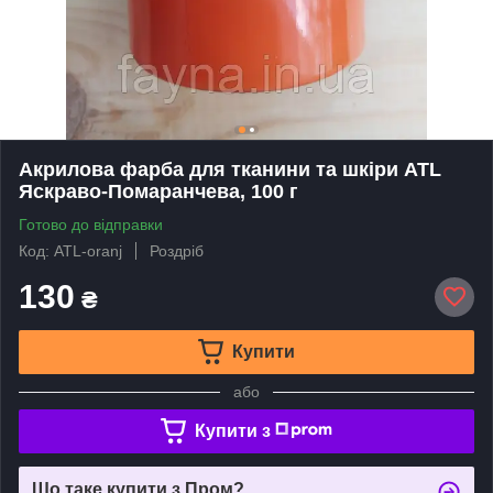
Акрилова фарба для тканини та шкіри ATL
Яскраво-Помаранчева, 100 г
Готово до відправки
Код: ATL-oranj
Роздріб
130
₴
Купити
або
Купити з
Що таке купити з Пром?