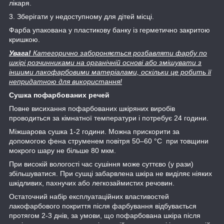
лікаря.
3. Зберігати у недоступному для дітей місці.
Фарба упакована у пластикову банку із герметично закритою
кришкою.
Увага!
Категорично забороняється розбавляти фарбу по
шкірі розчинниками на органічній основі або змішувати з
іншими лакофарбовими матеріалами, оскільки це робить її
непридатною для використання!
Сушка пофарбованих речей
Повне висихання пофарбованих шкіряних виробів
проводиться за кімнатної температури і потребує 24 години.
Міжшарова сушка 1-2 години. Можна прискорити за
допомогою фена струменем повітря 50–60 °С при товщини
мокрого шару не більше 80 мкм.
При високій вологості час сушіння може суттєво (у рази)
збільшуватися. При сушці забарвлена шкіра не виділяє ніяких
шкідливих, пахнучих або легкозаймистих речовин.
Остаточний набір експлуатаційних властивостей
лакофарбового покриття після фарбування відбувається
протягом 2-3 днів, за умови, що пофарбована шкіра після