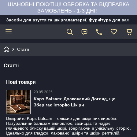
ШАНОВНІ ПОКУПЦІ! ОБРОБКА ТА ВІДПРАВКА
ЗАМОВЛЕНЬ - 1-3 ДНІ!
Засоби для взуття та шкіргалантереї, фурнітура для валіз,
Статті
Статті
Нові товари
20.05.2025
Kaps Balsam: Досконалий Догляд, що
Зберігає Історію Шкіри
Відкрийте Kaps Balsam – еліксир для шкіряних виробів.
Натуральний бальзам відновлює, захищає та надає
глянцевого блиску вашій шкірі, зберігаючи її унікальну історію.
Ідеально для гладкої, лакованої шкіри та шкіри рептилій.