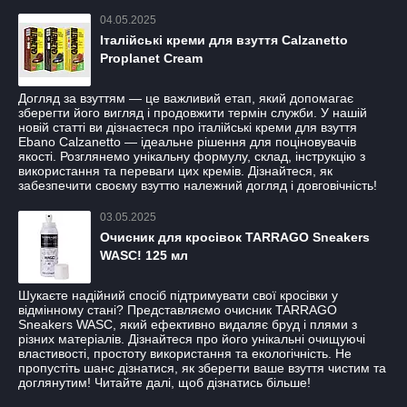
04.05.2025
Італійські креми для взуття Calzanetto
Proplanet Cream
Догляд за взуттям — це важливий етап, який допомагає
зберегти його вигляд і продовжити термін служби. У нашій
новій статті ви дізнаєтеся про італійські креми для взуття
Ebano Calzanetto — ідеальне рішення для поціновувачів
якості. Розглянемо унікальну формулу, склад, інструкцію з
використання та переваги цих кремів. Дізнайтеся, як
забезпечити своєму взуттю належний догляд і довговічність!
03.05.2025
Очисник для кросівок TARRAGO Sneakers
WASC! 125 мл
Шукаєте надійний спосіб підтримувати свої кросівки у
відмінному стані? Представляємо очисник TARRAGO
Sneakers WASC, який ефективно видаляє бруд і плями з
різних матеріалів. Дізнайтеся про його унікальні очищуючі
властивості, простоту використання та екологічність. Не
пропустіть шанс дізнатися, як зберегти ваше взуття чистим та
доглянутим! Читайте далі, щоб дізнатись більше!