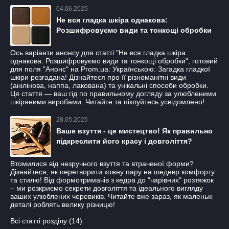
04.06.2025
Не вся гладка шкіра однакова:
Розшифровуємо види та тонкощі обробки
Ось варіанти анонсу для статті "Не вся гладка шкіра
однакова: Розшифровуємо види та тонкощі обробки", готовий
для поля "Анонс" на Prom.ua: Українською: Загадка гладкої
шкіри розгадана! Дізнайтеся про її різноманітні види
(анілінова, наппа, лакована) та унікальні способи обробки.
Ця стаття — ваш гід по правильному догляду за улюбленими
шкіряними виробами. Читайте та піклуйтесь усвідомлено!
28.05.2025
Ваше взуття - це мистецтво! Як правильно
підкреслити його красу і довголіття?
Втомилися від незручного взуття та втраченої форми?
Дізнайтеся, як перетворити кожну пару на шедевр комфорту
та стилю! Від формотримачів з кедра до "чарівних" розтяжок
– ми розкриємо секрети довголіття та ідеального вигляду
ваших улюблених черевиків. Читайте вже зараз, як маленькі
деталі роблять велику різницю!
Всі статті розділу (14)