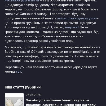
Розтяжка для взуття
– ваш особистий взуттєвий чарівник,
що адаптує розмір до ідеалу. Формотримачі, особливо
кедрові, не просто зберігають форму, вони ще й борються з
запахом! Силіконові вкладиші перетворять будь-яку
прогулянку на невагомий політ, а
якісні ріжки для взуття
–
це не просто зручність, а жест поваги до взуття, що врятує
його задники від деформації. І, звісно,
шнурки!
Це як
краватка для костюма – маленька деталь, що задає тон. Від
класичних плоских до об'ємних спортивних – вони
підкреслять характер вашої улюбленої пари.
Ми віримо, що кожна пара взуття заслуговує на зіркове життя.
Зробіть її такою! Обирайте аксесуари не як необхідність, а як
інвестицію в комфорт, стиль та довговічність. Бо ваше взуття
– це історія, яку ви створюєте крок за кроком.
Переглянути наш повний асортимент аксесуарів для взуття
можна
тут
.
Інші статті рубрики
26.06.2025
Засоби для чищення білого взуття та
підошви: ефективні рішення для догляду