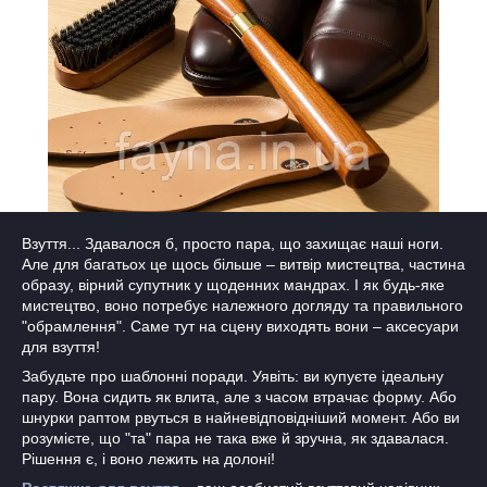
Взуття... Здавалося б, просто пара, що захищає наші ноги.
Але для багатьох це щось більше – витвір мистецтва, частина
образу, вірний супутник у щоденних мандрах. І як будь-яке
мистецтво, воно потребує належного догляду та правильного
"обрамлення". Саме тут на сцену виходять вони – аксесуари
для взуття!
Забудьте про шаблонні поради. Уявіть: ви купуєте ідеальну
пару. Вона сидить як влита, але з часом втрачає форму. Або
шнурки раптом рвуться в найневідповідніший момент. Або ви
розумієте, що "та" пара не така вже й зручна, як здавалася.
Рішення є, і воно лежить на долоні!