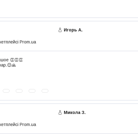
Игорь А.
кетплейсі Prom.ua
шое 👏👏👏
ар.😊🙏
Микола З.
кетплейсі Prom.ua