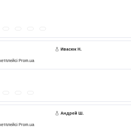
Ивасюк Н.
кетплейсі Prom.ua
Андрей Ш.
кетплейсі Prom.ua