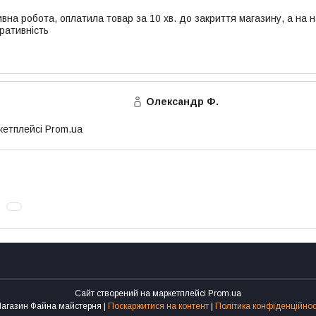
вна робота, оплатила товар за 10 хв. до закриття магазину, а на 
ративність
Олександр Ф.
кетплейсі Prom.ua
Сайт створений на маркетплейсі
Prom.ua
Магазин Файна майстерня |
Поскаржитися на контент
|
Політика конфіденційнос