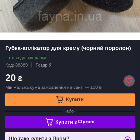
Губка-аплікатор для крему (чорний поролон)
Готово до відправки
Код: 88889
Роздріб
20
₴
Мінімальна сума замовлення на сайті — 100 ₴
Купити
або
Купити з
Що таке купити з Пром?