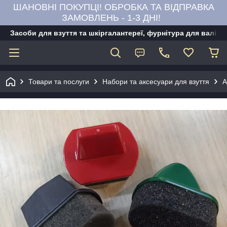
ШАНОВНІ ПОКУПЦІ! ОБРОБКА ТА ВІДПРАВКА
ЗАМОВЛЕНЬ - 1-3 ДНІ!
Засоби для взуття та шкіргалантереї, фурнітура для валіз,
Товари та послуги
Набори та аксесуари для взуття
А