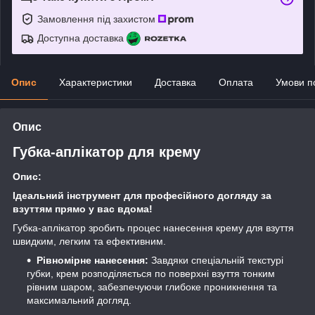
Замовлення під захистом
Доступна доставка
Опис
Характеристики
Доставка
Оплата
Умови п
Опис
Губка-аплікатор для крему
Опис:
Ідеальний інструмент для професійного догляду за
взуттям прямо у вас вдома!
Губка-аплікатор зробить процес нанесення крему для взуття
швидким, легким та ефективним.
Рівномірне нанесення:
Завдяки спеціальній текстурі
губки, крем розподіляється по поверхні взуття тонким
рівним шаром, забезпечуючи глибоке проникнення та
максимальний догляд.