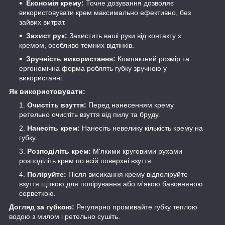
Економія крему:
Точне дозування дозволяє
використовувати крем максимально ефективно, без
зайвих витрат.
Захист рук:
Захистить ваші руки від контакту з
кремом, особливо темних відтінків.
Зручність використання:
Компактний розмір та
ергономічна форма роблять губку зручною у
використанні.
Як використовувати:
Очистіть взуття:
Перед нанесенням крему
ретельно очистіть взуття від пилу та бруду.
Нанесіть крем:
Нанесіть невелику кількість крему на
губку.
Розподіліть крем:
М'якими круговими рухами
розподіліть крем по всій поверхні взуття.
Поліруйте:
Після висихання крему відполіруйте
взуття щіткою для полірування або м'якою бавовняною
серветкою.
Догляд за губкою:
Регулярно промивайте губку теплою
водою з милом і ретельно сушіть.