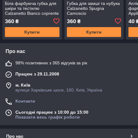
Біла фарбуюча губка для
Губка для замші та нубука
Аплі
шкіри та тестилю
Calzanetto Spugna
фар
Calzanetto Bianco coprente
Camoscio
Appl
360
360
40
₴
₴
Купити
Купити
Про нас
98% позитивних з 365 відгуків за рік
Працює з 29.11.2008
м. Київ
вулиця Харківське шосе, 160, Київ, Україна
Контакти
Сьогодні працює з 10:00 до 15:00
Показати весь графік роботи
Про нас