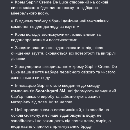
Крем Saphir Creme De Luxe створений на основі
високоякісного бджолиного воску та відбірного
мінерального воску.
В одному тюбику зібрані декілька найважливіших
компонентів для догляду за взуттям.
Крем володіє зволожуючими, живильними та
водонепроникними властивостями.
Завдяки властивості відновлювати колір, після
очищення взуття, сховаються всі потертості та вигорілі
ділянки.
З регулярним використанням крему Saphir Creme De
Luxe ваше взуття набуде первісного свіжого та чистого
зовнішнього вигляду.
Інновацією Saphir стало введення до складу
компонентів
Scotchgard 3M
, які формують невидимий
бар'єр навколо виробу та забезпечують захист
матеріалу від плям їжі та напоїв.
Цей продукт значно ефективніший, ніж засоби на
основі силікону, які лише відштовхують воду, не
запобігають і не захищають від появи плям, жирів, а
іноді навіть сприяють притягуванню бруду.