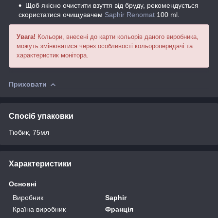
Щоб якісно очистити взуття від бруду, рекомендується
скористатися очищувачем
Saphir Renomat
100 ml.
Увага!
Кольори, внесені до карти кольорів даного виробника,
можуть змінюватися через особливості кольоропередачі та
характеристик монітора.
Приховати
Спосіб упаковки
Тюбик, 75мл
Характеристики
Основні
Виробник
Saphir
Країна виробник
Франція