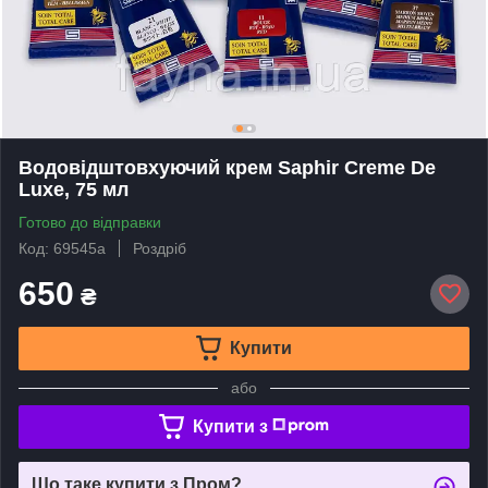
Водовідштовхуючий крем Saphir Creme De
Luxe, 75 мл
Готово до відправки
Код: 69545а
Роздріб
650
₴
Купити
або
Купити з
Що таке купити з Пром?