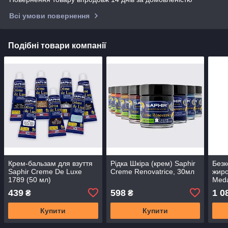
Всі умови повернення
Подібні товари компанії
Крем-бальзам для взуття
Рідка Шкіра (крем) Saphir
Безк
Saphir Creme De Luxe
Creme Renovatrice, 30мл
жиро
1789 (50 мл)
Meda
Cuir
439
598
1 0
₴
₴
Купити
Купити