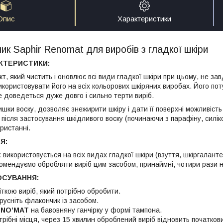
Опис
Характеристики
ник Saphir Renomat для виробів з гладкої шкіри
КТЕРИСТИКИ:
т, який чистить і оновлює всі види гладкої шкіри при цьому, не зав
користовувати його на всіх кольорових шкіряних виробах. Його по
е доведеться дуже довго і сильно терти виріб.
шки воску, дозволяє знежирити шкіру і дати її поверхні можливість
після застосування шкідливого воску (починаючи з парафіну, силік
ристанні.
Я:
t
використовується на всіх видах гладкої шкіри (взуття, шкіргалантер
комендуємо обробляти виріб цим засобом, принаймні, чотири рази на
ОСУВАННЯ:
іткою виріб, який потрібно обробити.
русніть флакончик із засобом.
ENO’MAT
на бавовняну ганчірку у формі тампона.
трібні місця, через 15 хвилин оброблений виріб відновить початков