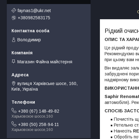
faynas1@ukr.net
+380982583175
Рідкий очис
ОПИС ТА ХАРА
Володимир
Це рідкий продук
Рекомендуємо ви
при цьому вам н
Магазин Файна майстерня
Він видаляє зали
забруднені пори 
надмірному вико
вулиця Харківське шосе, 160,
ВИКОРИСТАНН
Київ, Україна
Saphir Renoma
автомобіля). Ре
СПОСІБ ЗАСТ
+380 (67) 148-49-82
Харьковское шоссе,160
Почистіть щ
+380 (50) 258-94-11
Ретельно ст
Харьковское шоссе,160
Нанесіть
R
Обробіть по