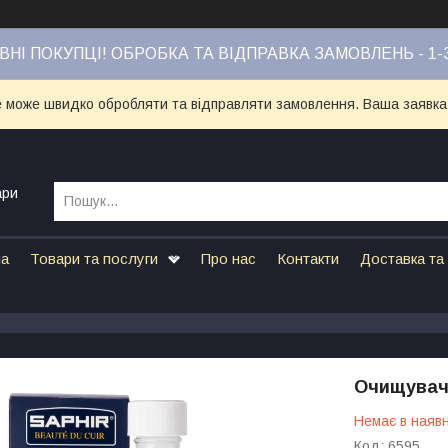
НІ ПОКУПЦІ! ОБРОБКА ТА ВІДПРАВКА ЗАМОВЛЕНЬ - 1-
е може швидко обробляти та відправляти замовлення. Ваша заявка
ари
на
Товари та послуги
Про нас
Контакти
Доставка та
Очищувач 
Немає в наявн
Код:
6595