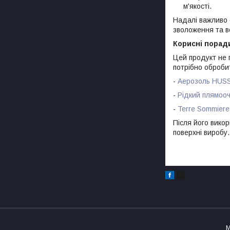
м'якості.
Надалі важливо
зволоження та в
Корисні порад
Цей продукт не 
потрібно оброби
-
Аерозоль HUS
-
Рідкий плямоо
-
Terre Sommier
Після його вико
поверхні виробу.