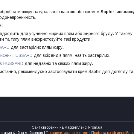
 обробляти шкіру натуральною пастою або кремом
Saphir
, які змо
одонепроникність.
и:
підходить для усунення жирних плям або жирного бруду. У такому ра
ти та типу плям використовуйте такі продукти:
SARD
для застарілих плям жиру.
чисник HUSSARD
для всіх видів плям, навіть застарілих.
es HUSSARD
для недавніх та свіжих плям жиру.
ристання, рекомендуємо застосовувати крем Saphir для догляду та
Сайт створений на маркетплейсі
Prom.ua
Магазин Файна майстерня |
Поскаржитися на контент
|
Політика конфіденційнос