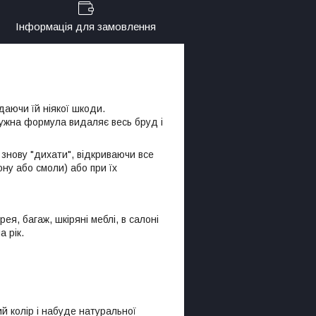
Інформація для замовлення
даючи їй ніякої шкоди.
тужна формула видаляє весь бруд і
 знову "дихати", відкриваючи все
ону або смоли) або при їх
ея, багаж, шкіряні меблі, в салоні
 рік.
ий колір і набуде натуральної