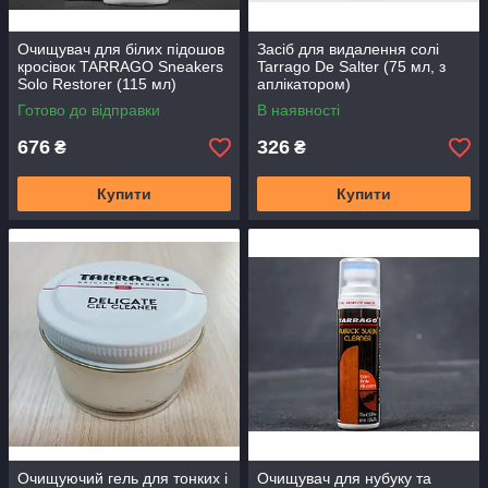
Очищувач для білих підошов
Засіб для видалення солі
кросівок TARRAGO Sneakers
Tarrago De Salter (75 мл, з
Solo Restorer (115 мл)
аплікатором)
Готово до відправки
В наявності
676
326
₴
₴
Купити
Купити
Очищуючий гель для тонких і
Очищувач для нубуку та