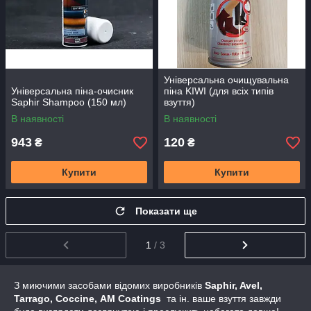
Універсальна очищувальна
Універсальна піна-очисник
піна KIWI (для всіх типів
Saphir Shampoo (150 мл)
взуття)
В наявності
В наявності
943
120
₴
₴
Купити
Купити
Показати ще
1
/ 3
З миючими засобами відомих виробників
Saphir, Avel,
Tarrago, Coccine, AM Coatings
та ін. ваше взуття завжди