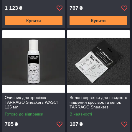
1 123
767
₴
₴
Купити
Купити
Очисник для кросівок
Вологі серветки для швидкого
TARRAGO Sneakers WASC!
чищення кросівок та кепок
125 мл
TARRAGO Sneakers
Wipes&Cap (5 штук)
Готово до відправки
В наявності
795
167
₴
₴