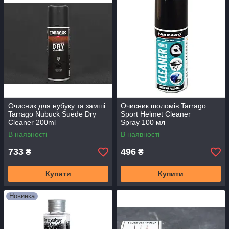
Очисник для нубуку та замші
Очисник шоломів Tarrago
Tarrago Nubuck Suede Dry
Sport Helmet Cleaner
Cleaner 200ml
Spray 100 мл
В наявності
В наявності
733
496
₴
₴
Купити
Купити
Новинка