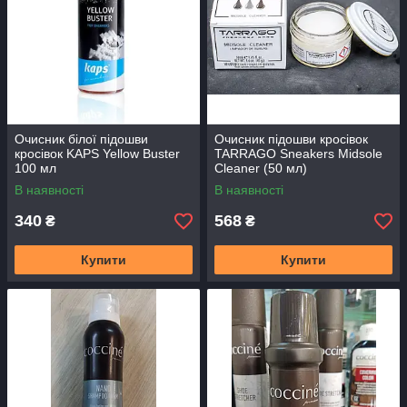
Очисник білої підошви
Очисник підошви кросівок
кросівок KAPS Yellow Buster
TARRAGO Sneakers Midsole
100 мл
Cleaner (50 мл)
В наявності
В наявності
340
568
₴
₴
Купити
Купити