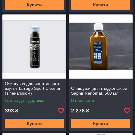
Купити
Купити
Очищувач для спортивного
взуття Tarrago Sport Cleaner
Очищувач для гладкої шкіри
(з пензликом)
Saphir Renomat, 500 мл
Готово до відправки
В наявності
393
2 278
₴
₴
Купити
Купити