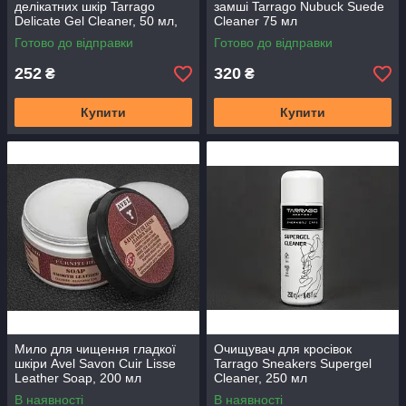
делікатних шкір Tarrago
замші Tarrago Nubuck Suede
Delicate Gel Cleaner, 50 мл,
Cleaner 75 мл
безбарвний
Готово до відправки
Готово до відправки
252
320
₴
₴
Купити
Купити
Мило для чищення гладкої
Очищувач для кросівок
шкіри Avel Savon Cuir Lisse
Tarrago Sneakers Supergel
Leather Soap, 200 мл
Cleaner, 250 мл
В наявності
В наявності