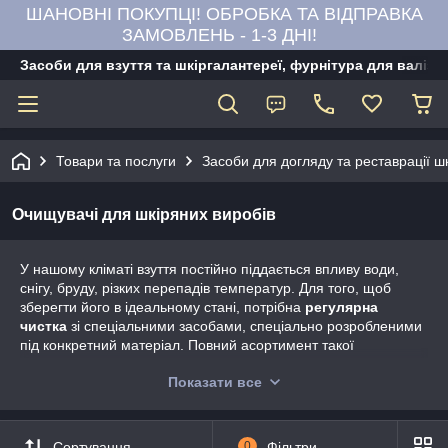
ШАНОВНІ ПОКУПЦІ! ОБРОБКА ТА ВІДПРАВКА
ЗАМОВЛЕНЬ - 1-3 ДНІ!
Засоби для взуття та шкіргалантереї, фурнітура для валіз,
Товари та послуги
Засоби для догляду та реставрації ш
Очищувачі для шкіряних виробів
У нашому кліматі взуття постійно піддається впливу води,
снігу, бруду, різких перепадів температур. Для того, щоб
зберегти його в ідеальному стані, потрібна
регулярна
чистка
зі спеціальними засобами, спеціально розробленими
під конкретний матеріал. Повний асортимент такої
косметики для взуття
ви знайдете в цьому розділі нашого
Показати все
інтернет-магазину.
Одним з найбільш популярних форматів чистячих
засобів
для взуття
є
піна-очищувач
– її легко використовувати і
Сортування
0
Фільтри