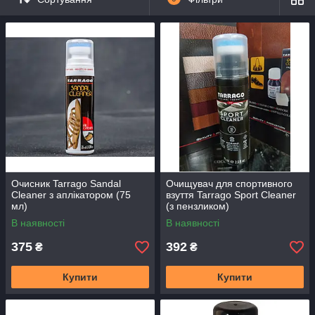
зручно наносити. Ці засоби виробляються в різних варіантах
– як для
гладкої шкіри
, так і для
замші
,
нубука
,
текстильних
і
велюрових виробів
. Для щоденного
догляду добре підійде
шампунь
, а для
підготовки
до
зберігання
або
перефарбовуванню
або ж у випадку
серйозного забруднення нагоді
глибокий очисник
. Якщо на
улюблених туфлях раптом утворилася пляма, не впадайте у
відчай – не обов'язково бігти в хімчистку або викидати майже
нову пару. Сучасні плямовивідники, представлені на нашому
сайті, швидко і легко впораються з будь-якою плямою, будь
то бруд, сіль або навіть фарба.
Очисник Tarrago Sandal
Очищувач для спортивного
Cleaner з аплікатором (75
взуття Tarrago Sport Cleaner
мл)
(з пензликом)
В наявності
В наявності
375
392
₴
₴
Купити
Купити