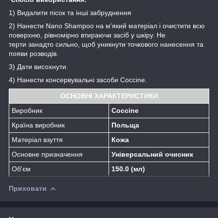
1) Видалити пісок та інші забруднення
2) Нанести Nano Shampoo на м'який матеріал і очистити всю
поверхню, рівномірно втираючи засіб у шкіру. Не
терти занадто сильно, щоб уникнути точкового нанесення та
появи розводів.
3) Дати висохнути.
4) Нанести консервувальні засоби Coccine.
ОСНОВНІ ХАРАКТЕРИСТИКИ
Виробник
Coccine
Країна виробник
Польща
Матеріал взуття
Кожа
Основне призначення
Універсальний очисник
Об'єм
150.0 (мл)
Приховати