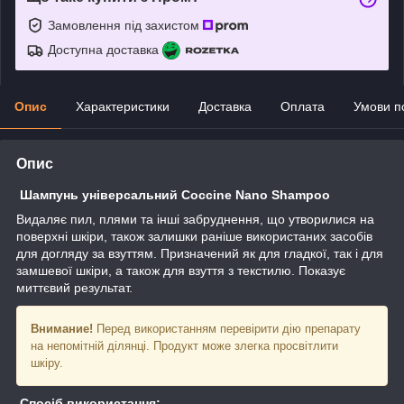
Замовлення під захистом
Доступна доставка
Опис
Характеристики
Доставка
Оплата
Умови п
Опис
Шампунь універсальний Coccine Nano Shampoo
Видаляє пил, плями та інші забруднення, що утворилися на
поверхні шкіри, також залишки раніше використаних засобів
для догляду за взуттям. Призначений як для гладкої, так і для
замшевої шкіри, а також для взуття з текстилю. Показує
миттєвий результат.
Внимание!
Перед використанням перевірити дію препарату
на непомітній ділянці. Продукт може злегка просвітлити
шкіру.
Спосіб використання: