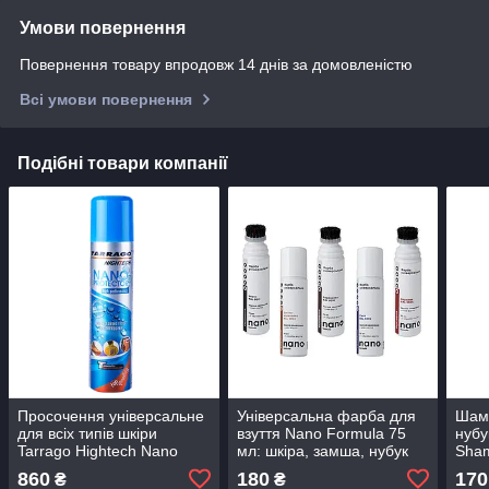
Умови повернення
Повернення товару впродовж 14 днів за домовленістю
Всі умови повернення
Подібні товари компанії
Просочення універсальне
Універсальна фарба для
Шамп
для всіх типів шкіри
взуття Nano Formula 75
нубу
Tarrago Hightech Nano
мл: шкіра, замша, нубук
Sham
Protector, 250 мл
860
180
170
₴
₴