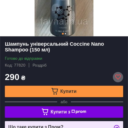
Шампунь універсальний Coccine Nano
Shampoo (150 мл)
Готово до відправки
Код: 77820
Роздріб
290
₴
Купити
або
Купити з
Що таке купити з Пром?