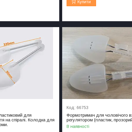
Купити
66753
ластиковий для
Формотримач для чоловічого вз
тя на спіралі. Колодка для
регулятором (пластик, прозори
рми.
В наявності