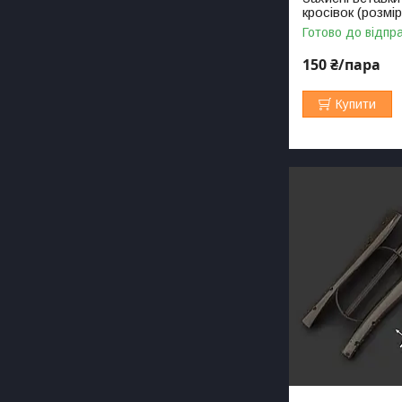
кросівок (розмір
Готово до відпр
150 ₴/пара
Купити