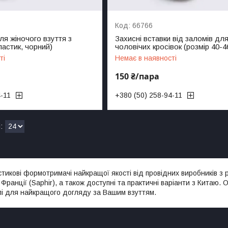
66766
я жіночого взуття з
Захисні вставки від заломів дл
астик, чорний)
чоловічих кросівок (розмір 40-4
ті
Немає в наявності
150 ₴/пара
4-11
+380 (50) 258-94-11
тикові формотримачі найкращої якості від провідних виробників з 
), Франції (Saphir), а також доступні та практичні варіанти з Китаю.
і для найкращого догляду за Вашим взуттям.