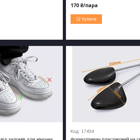
170 ₴/пара
Купити
17434
 від заломів для жіночих
Формотримач пластиковий на сп