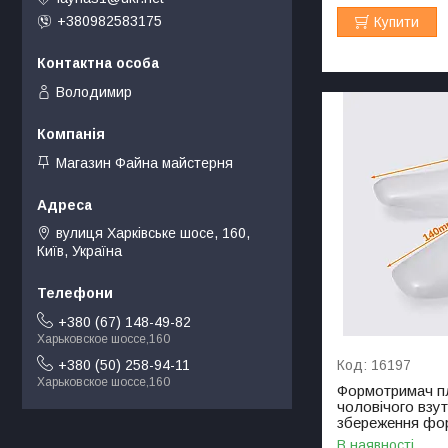
+380982583175
Купити
Володимир
Магазин Файна майстерня
вулиця Харківське шосе, 160,
Київ, Україна
+380 (67) 148-49-82
Харьковское шоссе,160
16197
+380 (50) 258-94-11
Харьковское шоссе,160
Формотримач п
чоловічого взут
збереження фо
В наявності