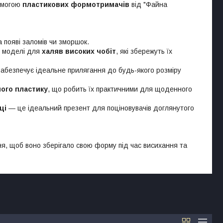
помогою
пластикових формотримачів
від "Файна
 появі заломів чи зморшок.
ні моделі для
халяв високих чобіт
, які збережуть їх
забезпечує ідеальне прилягання до будь-якого розміру
ного пластику
, що робить їх практичними для щоденного
ці
— це ідеальний презент для поціновувачів доглянутого
ня, щоб воно зберігало свою форму під час висихання та