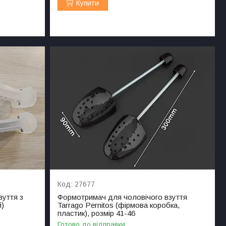
Купити
27677
уття з
Формотримач для чоловічого взуття
й)
Tarrago Pernitos (фірмова коробка,
пластик), розмір 41-46
Готово до відправки