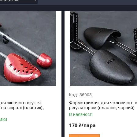
36003
ля жіночого взуття
Формотримачі для чоловічого в
 на спіралі (пластик),
регулятором (пластик, чорний)
В наявності
авки
170 ₴/пара