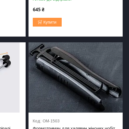
645 ₴
Купити
ОМ-1503
іралі
Формотримач для халявин жіночих чобіт