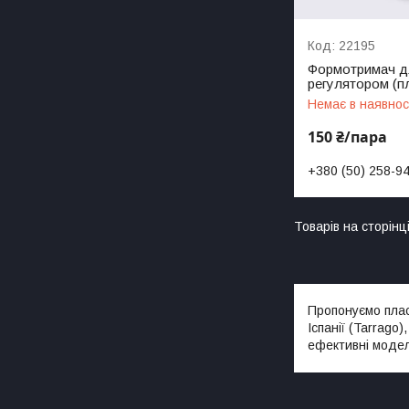
22195
Формотримач дл
регулятором (пл
Немає в наявнос
150 ₴/пара
+380 (50) 258-9
Пропонуємо плас
Іспанії (Tarrago
ефективні модел