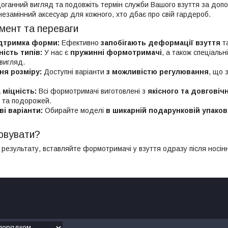
оганний вигляд та подовжіть термін служби Вашого взуття за до
незамінний аксесуар для кожного, хто дбає про свій гардероб.
мент та переваги
ідтримка форми:
Ефективно
запобігають деформації взуття
та
ність типів:
У нас є
пружинні формотримачі
, а також спеціаль
вигляд.
ня розміру:
Доступні варіанти
з можливістю регулювання
, що 
 міцність:
Всі формотримачі виготовлені з
якісного та довговіч
 та подорожей.
і варіанти:
Обирайте моделі
в шикарній подарунковій упаков
овувати?
результату, вставляйте формотримачі у взуття одразу після носін