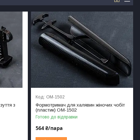
ОМ-1502
зуття з
Формотримач для халявин жіночих чобіт
(пластик) ОМ-1502
Готово до відправки
564 ₴/пара