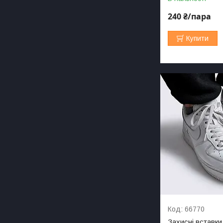
240 ₴/пара
Купити
66770
Захисні вставки