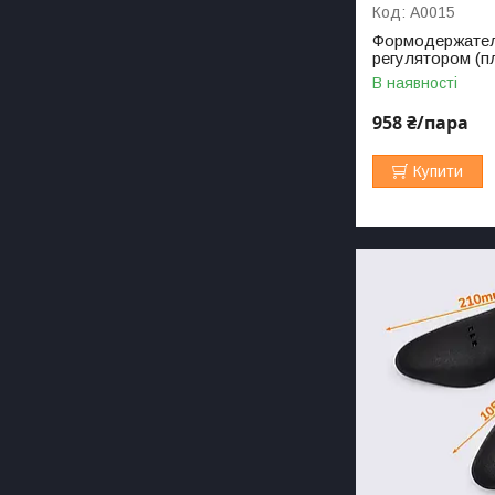
А0015
Формодержатель
регулятором (пл
В наявності
958 ₴/пара
Купити