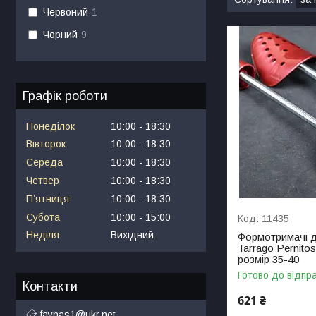
Червоний
1
Чорний
9
Графік роботи
Понеділок
10:00
18:30
Вівторок
10:00
18:30
Середа
10:00
18:30
Четвер
10:00
18:30
Пʼятниця
10:00
18:30
Субота
10:00
15:00
11435
Неділя
Вихідний
Формотримачі д
Tarrago Pernitos
розмір 35-40
Готово до відпр
Контакти
621 ₴
faynas1@ukr.net