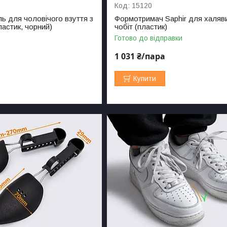
15120
 для чоловічого взуття з
Формотримач Saphir для халяв
астик, чорний)
чобіт (пластик)
Готово до відправки
1 031 ₴/пара
Купити