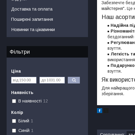
Забезпечте безд
майстерня". Це 
Доставка та оплата
Наш асорти
Поширені запитання
Надійна п
Новинки та цікавинки
Різноманіт
бездоганний 
Регулюван
взуття.
Фільтри
Легкість та
використання
Подарунков
Ціна
взуття.
Як використ
Для найкращого 
Наявність
зберігання.
В наявності
12
Колір
Білий
1
Синій
1