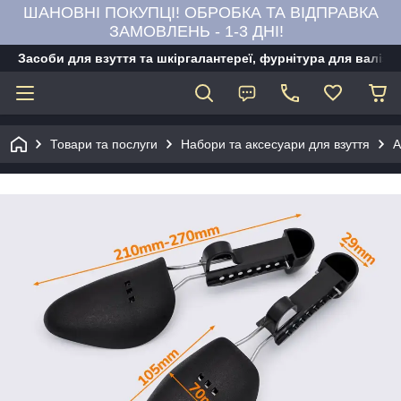
ШАНОВНІ ПОКУПЦІ! ОБРОБКА ТА ВІДПРАВКА
ЗАМОВЛЕНЬ - 1-3 ДНІ!
Засоби для взуття та шкіргалантереї, фурнітура для валіз,
Товари та послуги
Набори та аксесуари для взуття
А