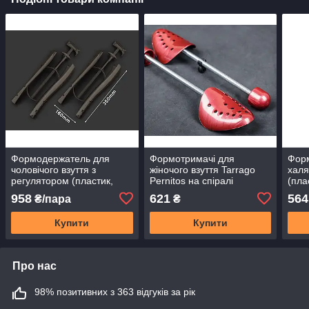
Формодержатель для
Формотримачі для
Фор
чоловічого взуття з
жіночого взуття Tarrago
халя
регулятором (пластик,
Pernitos на спіралі
(пла
чорний)
(пластик), розмір 35-40
958
621
564
₴/пара
₴
Купити
Купити
Про нас
98% позитивних з 363 відгуків за рік