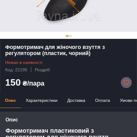
Формотримач для жіночого взуття з
регулятором (пластик, чорний)
Немає в наявності
Код: 22195
Роздріб
150
₴/пара
Опис
Характеристики
Доставка
Оплата
Умови п
Опис
Формотримач пластиковий з
регулятором для жіночого взуття