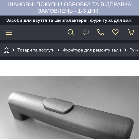
ШАНОВНІ ПОКУПЦІ! ОБРОБКА ТА ВІДПРАВКА
ЗАМОВЛЕНЬ - 1-3 ДНІ!
Засоби для взуття та шкіргалантереї, фурнітура для валіз,
Товари та послуги
Фурнітура для ремонту валіз
Ручк