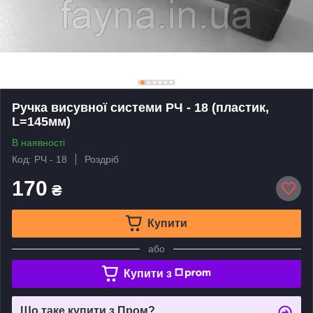
Ручка висувної системи РЧ - 18 (пластик,
L=145мм)
В наявності
Код: РЧ - 18
Роздріб
170
₴
Купити
або
Купити з
Що таке купити з Пром?