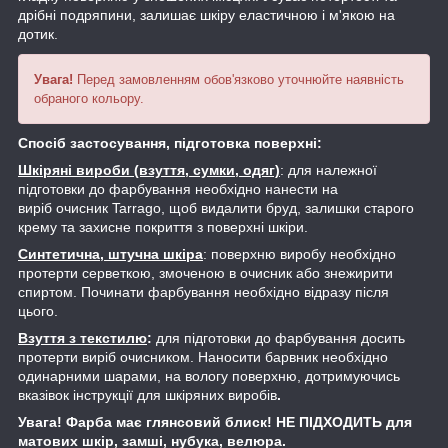
дрібні подряпини, залишає шкіру еластичною і м'якою на
дотик.
Увага!
Перед замовленням обов'язково уточнюйте наявність
обраного кольору.
Спосіб застосування, підготовка поверхні:
Шкіряні вироби (взуття, сумки, одяг)
: для належної
підготовки до фарбування необхідно нанести на
виріб очисник Tarrago, щоб видалити бруд, залишки старого
крему та захисне покриття з поверхні шкіри.
Синтетична, штучна шкіра
: поверхню виробу необхідно
протерти серветкою, змоченою в очисник або знежирити
спиртом. Починати фарбування необхідно відразу після
цього.
Взуття з текстилю
:
для підготовки до фарбування досить
протерти виріб очисником. Наносити барвник необхідно
одинарними шарами, на вологу поверхню, дотримуючись
вказівок інструкції для шкіряних виробів
.
Увага! Фарба має глянсовий блиск! НЕ ПІДХОДИТЬ для
матових шкір, замші, нубука, велюра.