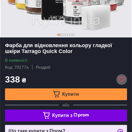
Фарба для відновлення кольору гладкої
шкіри Tarrago Quick Color
В наявності
Код: 70177а
Роздріб
338
₴
Купити
або
Купити з
Що таке купити з Пром?