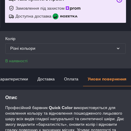
Замовлення під захистом
Доступна доставка
Колір
Різні кольори
В наявності
арактеристики
Доставка
Оплата
Умови повернення
Опис
Професійний барвник
Quick Color
використовується для
оновлення кольору та відновлення пошкодженого лицьового
шару всіх видів гладкої натуральної та синтетичної шкіри. Дає
змогу видалити «бархатистість», оновити колір і відновити
гладку поверхню у зношених місцях. Усуває потертості та