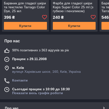
Барвник для гладкої шкіри
Фарба для гладкої шкіри
Барв
та текстилю Tarrago Color
Kaps Super Color 25 ml (з
та т
Dye, 25 мл
губкою і пензликом)
Tarr
мм
396
240
546
₴
₴
Купити
Купити
Про нас
98% позитивних з 363 відгуків за рік
Працює з 29.11.2008
м. Київ
вулиця Харківське шосе, 160, Київ, Україна
Контакти
Сьогодні працює з 10:00 до 18:30
Показати весь графік роботи
Про нас