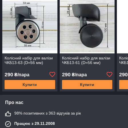
Колісний набір для валізи
Колісний набір для валізи
Колі
ЧКБ13-63 (D=56 мм)
ЧКБ13-61 (D=56 мм)
ЧКБ1
290
290
290
₴/пара
₴/пара
Купити
Купити
Про нас
98% позитивних з 363 відгуків за рік
Працює з 29.11.2008