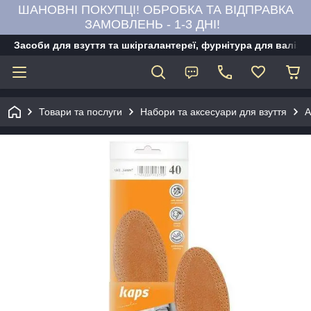
ШАНОВНІ ПОКУПЦІ! ОБРОБКА ТА ВІДПРАВКА
ЗАМОВЛЕНЬ - 1-3 ДНІ!
Засоби для взуття та шкіргалантереї, фурнітура для валіз,
Товари та послуги
Набори та аксесуари для взуття
А