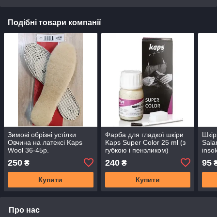
Подібні товари компанії
Зимові обрізні устілки
Фарба для гладкої шкіри
Шкір
Овчина на латексі Kaps
Kaps Super Color 25 ml (з
Sala
Wool 36-45р.
губкою і пензликом)
inso
250
240
95
₴
₴
Купити
Купити
Про нас