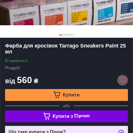
Фарба для кросівок Tarrago Sneakers Paint 25
мл
В наявності
Роздріб
560
від
₴
Купити
або
Купити з
Що таке купити з Пром?