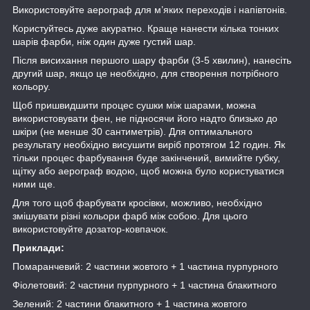
Використовуйте аерограф для м’яких переходів і напівтонів.
Користуйтесь дуже акуратно. Краще нанести кілька тонких
шарів фарби, ніж один дуже густий шар.
Після висихання першого шару фарби (3-5 хвилин), нанесіть
другий шар, якщо це необхідно, для створення потрібного
кольору.
Щоб пришвидшити процес сушки між шарами, можна
використовувати фен, не підносячи його надто близько до
шкіри (не менше 30 сантиметрів). Для оптимального
результату необхідно висушити виріб протягом 12 годин. Як
тільки процес фарбування буде закінчений, вимийте губку,
щітку або аерограф водою, щоб можна було користуватися
ними ще.
Для того щоб фарбувати кросівки, можливо, необхідно
змішувати різні кольори фарб між собою. Для цього
використовуйте дозатор-ковпачок.
Приклади:
Помаранчевий: 2 частини жовтого + 1 частина пурпурного
Фіолетовий: 2 частини пурпурного + 1 частина блакитного
Зелений: 2 частини блакитного + 1 частина жовтого