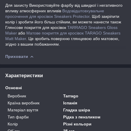
Для захисту Використовуйте фарбу від швидкої і негативного
впливу атмосферних впливів
Водовідштовхувальне
просочення для кросівок Sneakers Protector
. Щоб закріпити
колір і зробити його більш стійким, ви можете нанести також
Глянсове покриття для кросівок
TARRAGO Sneakers Gloss
Maker
або
Матове покриття для кросівок TARAGO Sneakers
Matt Maker
. Це зробить поверхню глянцевою або матовою,
згідно з вашим побажанням.
Приховати
Характеристики
Основні
Виробник
Tarrago
Країна виробник
Іспанія
Матеріал взуття
Гладка шкіра
Тип фарби
Рідка з пензликом
Колір
Різні кольори
Об`єм
25 мл