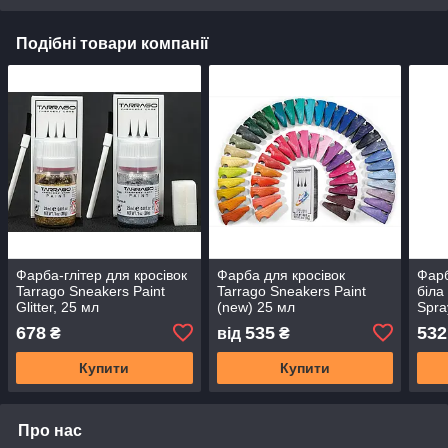
Подібні товари компанії
Фарба-глітер для кросівок
Фарба для кросівок
Фарб
Tarrago Sneakers Paint
Tarrago Sneakers Paint
біла
Glitter, 25 мл
(new) 25 мл
Spra
678
535
532
₴
від
₴
Купити
Купити
Про нас