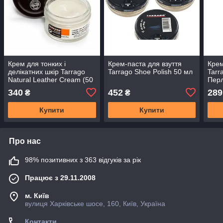
Крем для тонких і
Крем-паста для взуття
Крем
делікатних шкір Tarrago
Tarrago Shoe Polish 50 мл
Tarr
Natural Leather Cream (50
Пер
мл)
340
452
289
₴
₴
Купити
Купити
Про нас
98% позитивних з 363 відгуків за рік
Працює з 29.11.2008
м. Київ
вулиця Харківське шосе, 160, Київ, Україна
Контакти