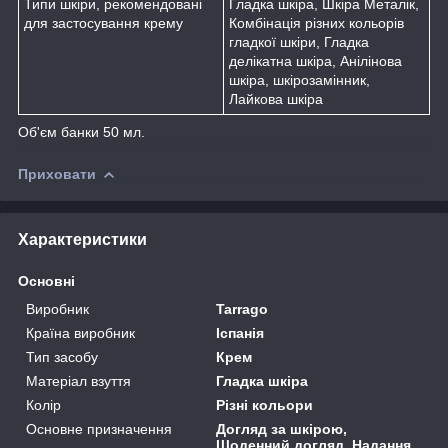
Типи шкіри, рекомендовані
Гладка шкіра, Шкіра Металік,
для застосування крему
Комбінація різних кольорів
гладкої шкіри, Гладка
делікатна шкіра, Анілінова
шкіра, шкірозамінник,
Лайкова шкіра
Об'єм банки 50 мл.
Приховати
Характеристики
Основні
Виробник
Tarrago
Країна виробник
Іспанія
Тип засобу
Крем
Матеріал взуття
Гладка шкіра
Колір
Різні кольори
Основне призначення
Догляд за шкірою,
Щоденний догляд, Надання