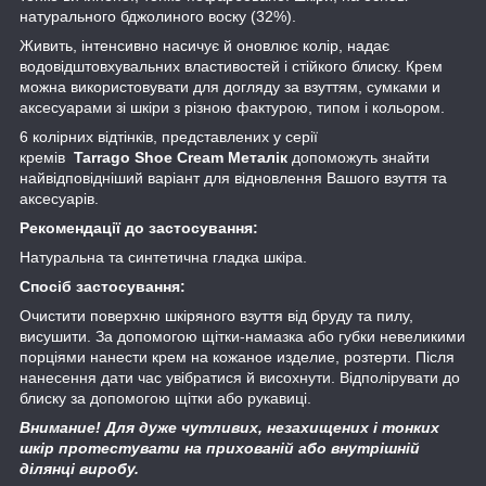
натурального бджолиного воску (32%).
Живить, інтенсивно насичує й оновлює колір, надає
водовідштовхувальних властивостей і стійкого блиску. Крем
можна використовувати для догляду за взуттям, сумками и
аксесуарами зі шкіри з різною фактурою, типом і кольором.
6 колірних відтінків, представлених у серії
кремів
Tarrago Shoe Cream
Металік
допоможуть знайти
найвідповідніший варіант для відновлення Вашого взуття та
аксесуарів.
Рекомендації до застосування:
Натуральна та синтетична гладка шкіра.
Спосіб застосування:
Очистити поверхню шкіряного взуття від бруду та пилу,
висушити. За допомогою щітки-намазка або губки невеликими
порціями нанести крем на кожаное изделие, розтерти. Після
нанесення дати час увібратися й висохнути. Відполірувати до
блиску за допомогою щітки або рукавиці.
Внимание! Для дуже чутливих, незахищених і тонких
шкір протестувати на прихованій або внутрішній
ділянці виробу.