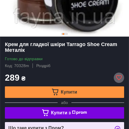
Крем для гладкої шкіри Tarrago Shoe Cream
Металік
Готово до відправки
Код: 70328m
Роздріб
289
₴
Купити
або
Купити з
Що таке купити з Пром?