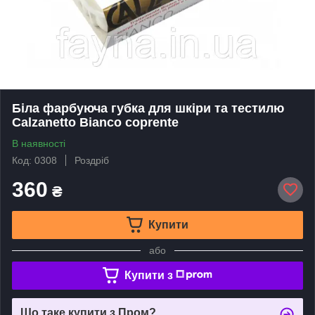
Біла фарбуюча губка для шкіри та тестилю
Calzanetto Bianco coprente
В наявності
Код: 0308
Роздріб
360
₴
Купити
або
Купити з
Що таке купити з Пром?