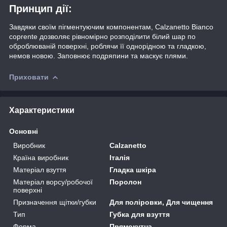
Принцип дії:
Завдяки своїм пігментуючим компонентам, Calzanetto Bianco
coprente дозволяє рівномірно розподілити білий шар по
оброблюваній поверхні, роблячи її однорідною та гладкою,
немов новою. Заповнює подряпини та маскує плями.
Приховати
Характеристики
Основні
Виробник
Calzanetto
Країна виробник
Італія
Матеріал взуття
Гладка шкіра
Матеріал ворсу/робочої
Поролон
поверхні
Призначення щітки/губки
Для поліровки, Для чищення
Тип
Губка для взуття
Форма
Прямокутна