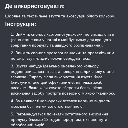
Де використовувати:
Шкіряне та текстильне взуття та аксесуари білого кольору.
Інструкція:
Вийміть спонж з картонної упаковки, не викидаючи її
(вона стане вам у нагоді в майбутньому для кращого
зберігання продукту та швидкого розпізнавання).
Вийміть спонж з прозорої ванночки та проведіть ним
по шкірі взуття, здійснюючи середній тиск.
Взуття набуде ідеально оновленого кольору,
подряпини заповняться, а поверхня шкіри знову стане
гладкою. Одразу після використання взуття буде
блискучим, але цей ефект зникне, як тільки засіб
висохне. Якщо ж ви хочете зберегти блиск, після
висихання засобу протріть поверхню м'якою тканиною.
За наявності кольорових вставок негайно видаліть
можливі білі плями вологою тканиною.
Рекомендується почекати остаточного висихання
продукту близько 12 годин перед тим, як надягнути
оброблений виріб.