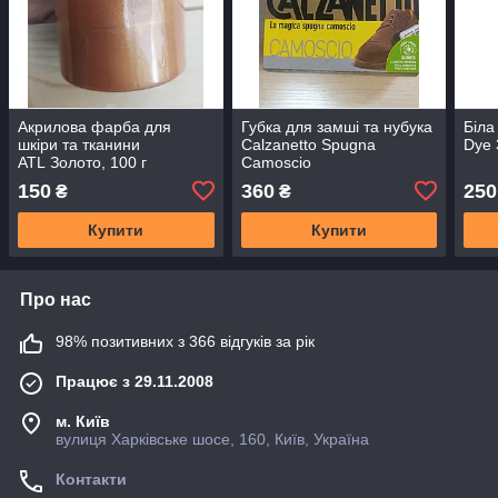
Акрилова фарба для
Губка для замші та нубука
Біла
шкіри та тканини
Calzanetto Spugna
Dye 
ATL Золото, 100 г
Camoscio
150
360
250
₴
₴
Купити
Купити
Про нас
98% позитивних з 366 відгуків за рік
Працює з 29.11.2008
м. Київ
вулиця Харківське шосе, 160, Київ, Україна
Контакти