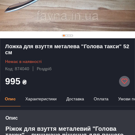
Ложка для взуття металева "Голова такси" 52
см
Немає в наявності
Код: 874040
Роздріб
995
₴
Опис
Характеристики
Доставка
Оплата
Умови п
Опис
Ріжок для взуття металевий "Голова
такси" – вишукане рішення для вашого