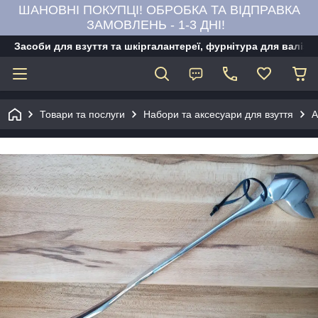
ШАНОВНІ ПОКУПЦІ! ОБРОБКА ТА ВІДПРАВКА
ЗАМОВЛЕНЬ - 1-3 ДНІ!
Засоби для взуття та шкіргалантереї, фурнітура для валіз,
Товари та послуги
Набори та аксесуари для взуття
А