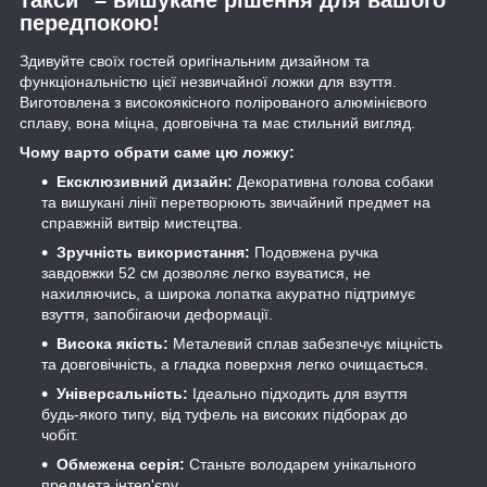
передпокою!
Здивуйте своїх гостей оригінальним дизайном та
функціональністю цієї незвичайної ложки для взуття.
Виготовлена з високоякісного полірованого алюмінієвого
сплаву, вона міцна, довговічна та має стильний вигляд.
Чому варто обрати саме цю ложку:
Ексклюзивний дизайн:
Декоративна голова собаки
та вишукані лінії перетворюють звичайний предмет на
справжній витвір мистецтва.
Зручність використання:
Подовжена ручка
завдовжки 52 см дозволяє легко взуватися, не
нахиляючись, а широка лопатка акуратно підтримує
взуття, запобігаючи деформації.
Висока якість:
Металевий сплав забезпечує міцність
та довговічність, а гладка поверхня легко очищається.
Універсальність:
Ідеально підходить для взуття
будь-якого типу, від туфель на високих підборах до
чобіт.
Обмежена серія:
Станьте володарем унікального
предмета інтер'єру.