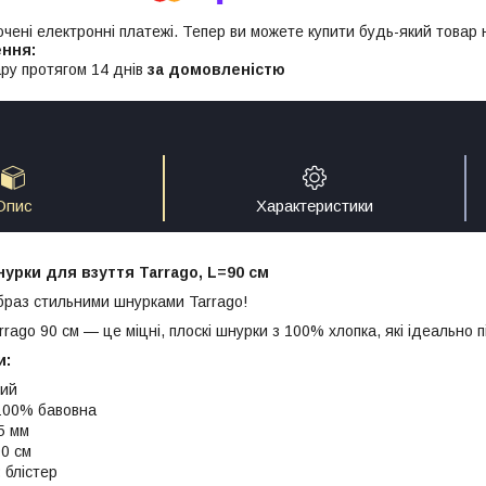
ючені електронні платежі. Тепер ви можете купити будь-який товар
ру протягом 14 днів
за домовленістю
Опис
Характеристики
нурки для взуття Tarrago, L=90 см
образ стильними шнурками Tarrago!
rago 90 см — це міцні, плоскі шнурки з 100% хлопка, які ідеально 
и:
ий
00% бавовна
5 мм
0 см
:
блістер