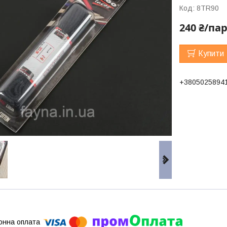
Код:
8TR90
240 ₴/па
Купити
+3805025894