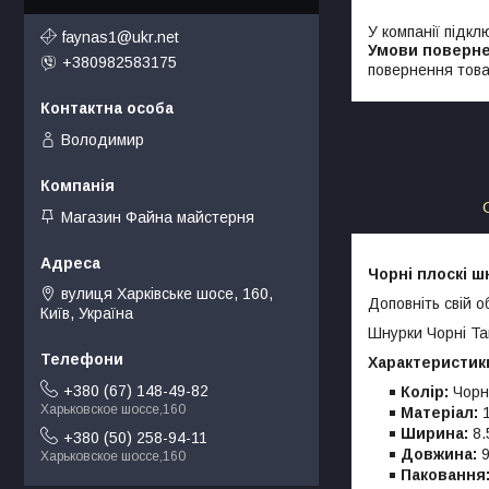
У компанії підкл
faynas1@ukr.net
+380982583175
повернення това
Володимир
Магазин Файна майстерня
Чорні плоскі ш
вулиця Харківське шосе, 160,
Доповніть свій 
Київ, Україна
Шнурки Чорні Tar
Характеристик
+380 (67) 148-49-82
Колір:
Чорн
Харьковское шоссе,160
Матеріал:
1
Ширина:
8.
+380 (50) 258-94-11
Довжина:
9
Харьковское шоссе,160
Паковання