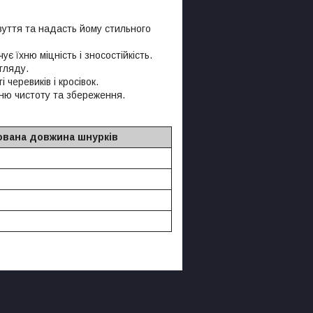
зуття та надасть йому стильного
є їхню міцність і зносостійкість.
гляду.
черевиків і кросівок.
хню чистоту та збереження.
вана довжина шнурків