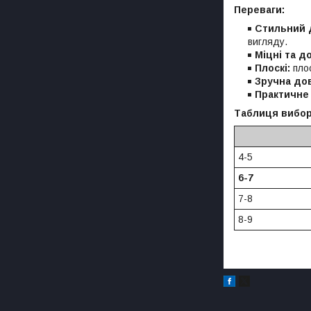
Переваги:
Стильний 
вигляду.
Міцні та до
Плоскі:
плос
Зручна до
Практичне
Таблиця вибор
4-5
6-7
7-8
8-9