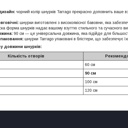
дизайн:
чорний колір шнурків Tarrago прекрасно доповнить ваше в
вговічні:
шнурки виготовлені з високоякісної бавовни, яка забезпечу
ка форма шнурків надає вашому взуттю стильного та сучасного ви
вжина:
90 см — це універсальна довжина, яка підійде для більшості 
 паковання:
шнурки Tarrago упаковані в блістери, що забезпечує ї
у довжини шнурків:
Кількість отворів
Рекомендо
60 см
90 см
100 см
120 см