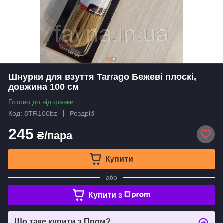
Шнурки для взуття Tarrago Бежеві плоскі,
довжина 100 см
Готово до відправки
Код: 8TR100bz
Роздріб
245
₴/пара
Купити
або
Купити з
Що таке купити з Пром?