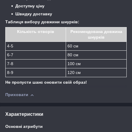
Доступну ціну
Швидку доставку
Таблиця вибору довжини шнурків:
Кількість отворів
Рекомендована довжина
шнурків
4-5
60 см
6-7
80 см
7-8
100 см
8-9
120 см
Не пропусти шанс оновити свій образ!
Приховати
Характеристики
Основні атрибути