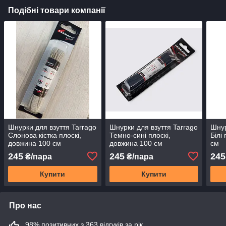
Подібні товари компанії
Шнурки для взуття Tarrago
Шнурки для взуття Tarrago
Шнур
Слонова кістка плоскі,
Темно-сині плоскі,
Білі
довжина 100 см
довжина 100 см
см
245
245
245
₴/пара
₴/пара
Купити
Купити
Про нас
98% позитивних з 363 відгуків за рік