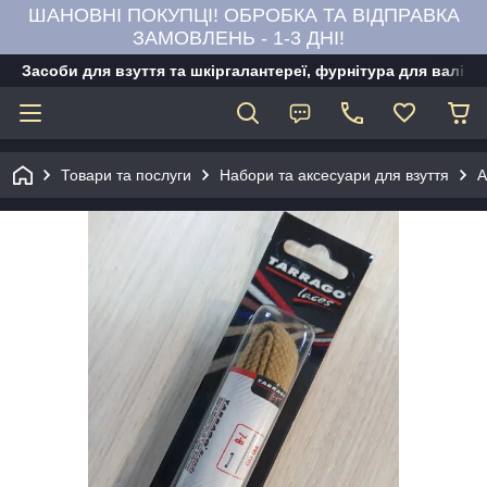
ШАНОВНІ ПОКУПЦІ! ОБРОБКА ТА ВІДПРАВКА
ЗАМОВЛЕНЬ - 1-3 ДНІ!
Засоби для взуття та шкіргалантереї, фурнітура для валіз,
Товари та послуги
Набори та аксесуари для взуття
А