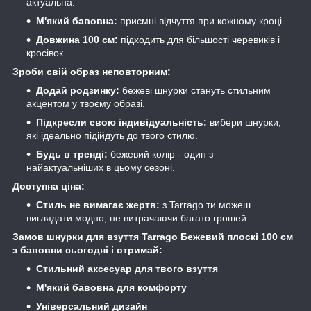
актуальна.
М'який бавовна:
приємні відчуття при кожному кроці.
Довжина 100 см:
підходить для більшості черевиків і
кросівок.
Зроби свій образ неповторним:
Додай родзинку:
бежеві шнурки стануть стильним
акцентом у твоєму образі.
Підкресли свою індивідуальність:
вибери шнурки,
які ідеально підійдуть до твого стилю.
Будь в тренді:
бежевий колір - один з
найактуальніших в цьому сезоні.
Доступна ціна:
Стиль не вимагає жертв:
з Tarrago ти можеш
виглядати модно, не витрачаючи багато грошей.
Замов шнурки для взуття Tarrago Бежевий плоскі 100 см
з бавовни сьогодні і отримай:
Стильний аксесуар для твого взуття
М'який бавовна для комфорту
Універсальний дизайн