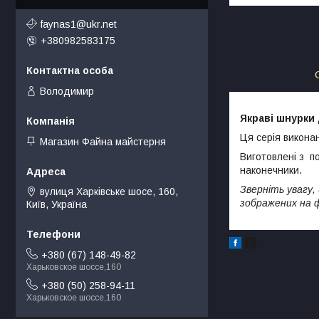
faynas1@ukr.net
+380982583175
Володимир
Якраві шнурки 
Ця серія викона
Магазин Файна майстерня
Виготовлені з по
наконечники.
Зверніть увагу, 
вулиця Харківське шосе, 160,
зображених на 
Київ, Україна
+380 (67) 148-49-82
Харьковское шоссе,160
+380 (50) 258-94-11
Харьковское шоссе,160