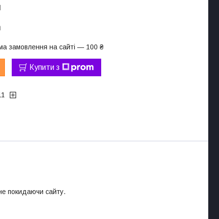
l
а
ма замовлення на сайті — 100 ₴
Купити з
11
 не покидаючи сайту.