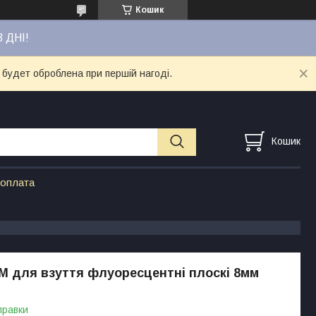
Кошик
3 ДНІ!
 будет оброблена при першій нагоді.
Кошик
 оплата
 для взуття флуоресцентні плоскі 8мм
правки