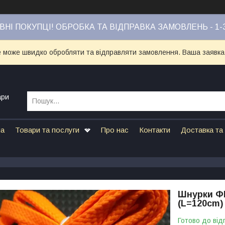
НІ ПОКУПЦІ! ОБРОБКА ТА ВІДПРАВКА ЗАМОВЛЕНЬ - 1-
е може швидко обробляти та відправляти замовлення. Ваша заявка
ари
на
Товари та послуги
Про нас
Контакти
Доставка та
Шнурки ФМ
(L=120cm)
Готово до від