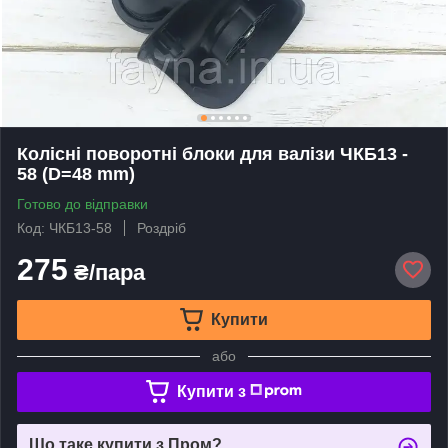
Колісні поворотні блоки для валізи ЧКБ13 -
58 (D=48 mm)
Готово до відправки
Код: ЧКБ13-58
Роздріб
275
₴/пара
Купити
або
Купити з
Що таке купити з Пром?