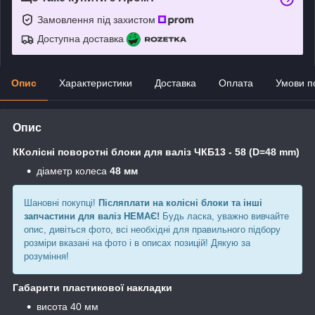
Замовлення під захистом
Доступна доставка
Опис
Характеристики
Доставка
Оплата
Умови п
Опис
ККолісні поворотні блоки для валіз ЧКБ13 - 58 (D=48 mm)
діаметр колеса
48 мм
Шановні покупці!
Післяплати на колісні блоки та інші
запчастини для валіз НЕМАЄ!
Будь ласка, уважно вивчайте
опис, дивіться фото, всі необхідні для правильного підбору
розміри вказані на фото і в описах позицій! Дякую за
розуміння!
Габарити пластикової накладки
висота 40 мм