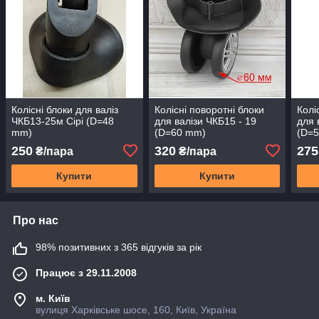
Колісні блоки для валіз
Колісні поворотні блоки
Колі
ЧКБ13-25м Сірі (D=48
для валізи ЧКБ15 - 19
для 
mm)
(D=60 mm)
(D=
250
320
275
₴/пара
₴/пара
Купити
Купити
Про нас
98% позитивних з 365 відгуків за рік
Працює з 29.11.2008
м. Київ
вулиця Харківське шосе, 160, Київ, Україна