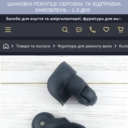
ШАНОВНІ ПОКУПЦІ! ОБРОБКА ТА ВІДПРАВКА
ЗАМОВЛЕНЬ - 1-3 ДНІ!
Засоби для взуття та шкіргалантереї, фурнітура для валіз,
Товари та послуги
Фурнітура для ремонту валіз
Колі