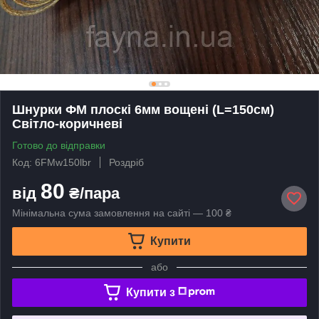
Шнурки ФМ плоскі 6мм вощені (L=150см)
Світло-коричневі
Готово до відправки
Код: 6FMw150lbr
Роздріб
80
від
₴/пара
Мінімальна сума замовлення на сайті — 100 ₴
Купити
або
Купити з