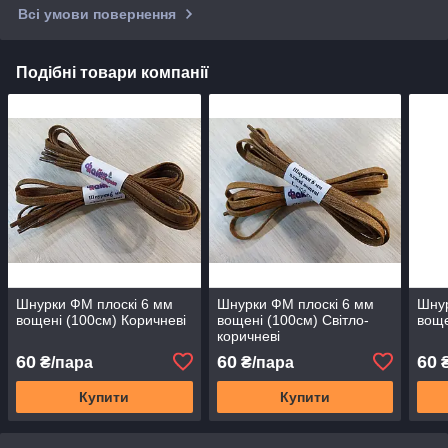
Всі умови повернення
Подібні товари компанії
Шнурки ФМ плоскі 6 мм
Шнурки ФМ плоскі 6 мм
Шнур
вощені (100см) Коричневі
вощені (100см) Світло-
воще
коричневі
60
60
60
₴/пара
₴/пара
₴
Купити
Купити