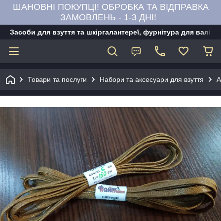
ШАНОВНІ ПОКУПЦІ! ОБРОБКА ТА ВІДПРАВКА
ЗАМОВЛЕНЬ - 1-3 ДНІ!
Засоби для взуття та шкіргалантереї, фурнітура для валіз,
Товари та послуги
Набори та аксесуари для взуття
А