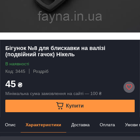
Бігунок №8 для блискавки на валізі
(подвійний гачок) Нікель
В наявності
Код: 3445
Роздріб
45
₴
Мінімальна сума замовлення на сайті — 100 ₴
Купити
Опис
Характеристики
Доставка
Оплата
Умови 