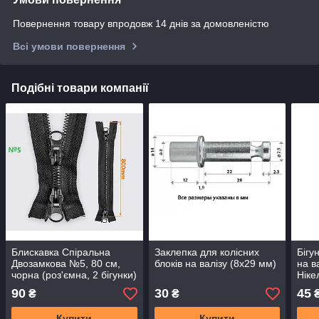
Повернення товару впродовж 14 днів за домовленістю
Всі умови повернення
Подібні товари компанії
Блискавка Спіральна
Заклепка для колісних
Бігу
Двозамкова №5, 80 см,
блоків на валізу (8х29 мм)
на в
чорна (роз'ємна, 2 бігунки)
Ніке
90
30
45
₴
₴
Купити
Купити