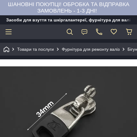
ШАНОВНІ ПОКУПЦІ! ОБРОБКА ТА ВІДПРАВКА
ЗАМОВЛЕНЬ - 1-3 ДНІ!
Засоби для взуття та шкіргалантереї, фурнітура для валіз,
Товари та послуги
Фурнітура для ремонту валіз
Бігу