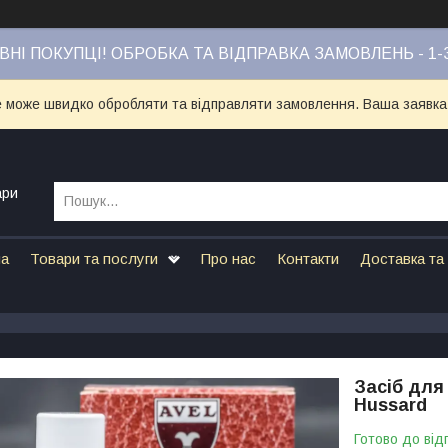
НІ ПОКУПЦІ! ОБРОБКА ТА ВІДПРАВКА ЗАМОВЛЕНЬ - 1-
е може швидко обробляти та відправляти замовлення. Ваша заявка
ари
на
Товари та послуги
Про нас
Контакти
Доставка та
Засіб для
Hussard
Готово до від