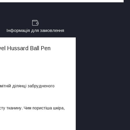
Інформація для замовлення
el Hussard Ball Pen
мітній ділянці забрудненого
ту тканину. Чим пористіша шкіра,