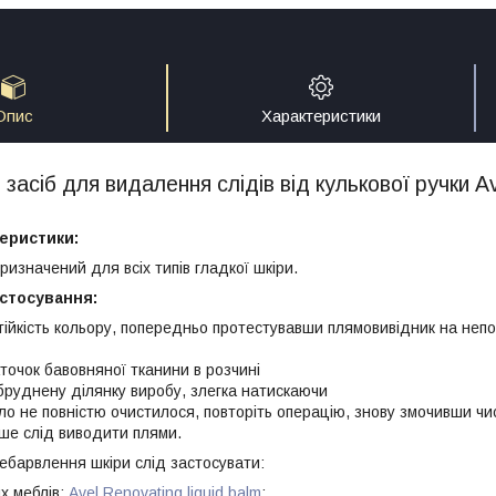
Опис
Характеристики
засіб для видалення слідів від кулькової ручки Av
еристики:
изначений для всіх типів гладкої шкіри.
астосування:
тійкість кольору, попередньо протестувавши плямовивідник на непо
точок бавовняної тканини в розчині
бруднену ділянку виробу, злегка натискаючи
о не повністю очистилося, повторіть операцію, знову змочивши чис
іше слід виводити плями.
небарвлення шкіри слід застосувати:
х меблів:
Avel Renovating liquid balm
;