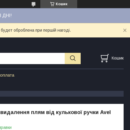
Кошик
3 ДНІ!
 будет оброблена при першій нагоді.
Кошик
 оплата
 видалення плям від кулькової ручки Avel
правки