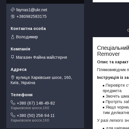
faynas1@ukr.net
+380982583175
Володимир
Спеціальний 
Remover
Магазин Файна майстерня
Опис та характ
Плямовивідник пр
вулиця Харківське шосе, 160,
Інструкція із з
Київ, Україна
Перевірте с
предмета
Змочіть шма
Протріть за
+380 (67) 148-49-82
Якщо чорнил
Харьковское шоссе,160
тим делікатн
+380 (50) 258-94-11
У разі легкого з
Харьковское шоссе,160
для шкіряни