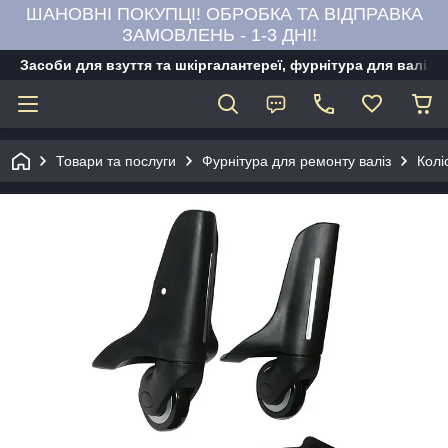
ШАНОВНІ ПОКУПЦІ! ОБРОБКА ТА ВІДПРАВКА
ЗАМОВЛЕНЬ - 1-3 ДНІ!
Засоби для взуття та шкіргалантереї, фурнітура для валіз,
Товари та послуги
Фурнітура для ремонту валіз
Колі