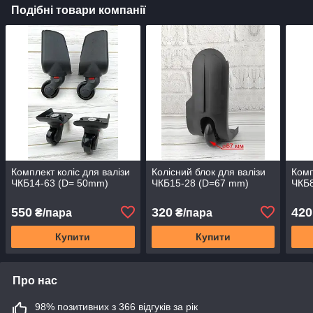
Подібні товари компанії
Комплект коліс для валізи
Колісний блок для валізи
Комп
ЧКБ14-63 (D= 50mm)
ЧКБ15-28 (D=67 mm)
ЧКБ8
550
320
420
₴/пара
₴/пара
Купити
Купити
Про нас
98% позитивних з 366 відгуків за рік