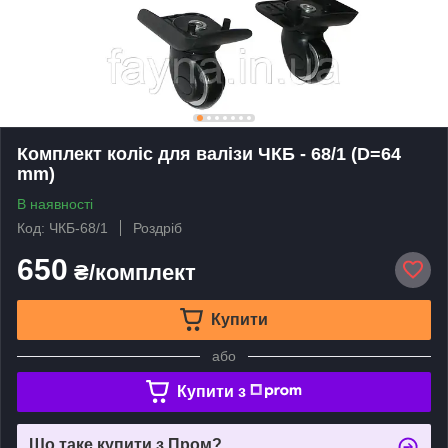
Комплект коліс для валізи ЧКБ - 68/1 (D=64
mm)
В наявності
Код: ЧКБ-68/1
Роздріб
650
₴/комплект
Купити
або
Купити з
Що таке купити з Пром?