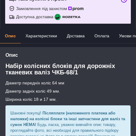
Замовлення під захистом
Доступна доставка
Опис
Характеристики
Доставка
Оплата
Умови п
Опис
Набір колісних блоків для дорожніх
тканевих валіз ЧКБ-68/1
Діаметр передніх коліс 64 мм
Діаметр задніх коліс 49 мм.
Ширина коліс 18 и 17 мм.
Шановні покупці!
Післяплати (наложеного платежа або
наложки) на колісні блоки та інші запчастини для валіз та
сумок НЕМА!
Будь ласка, уважно вивчайте опис товару,
проглядайте фото, всі необходні для правильного підбору