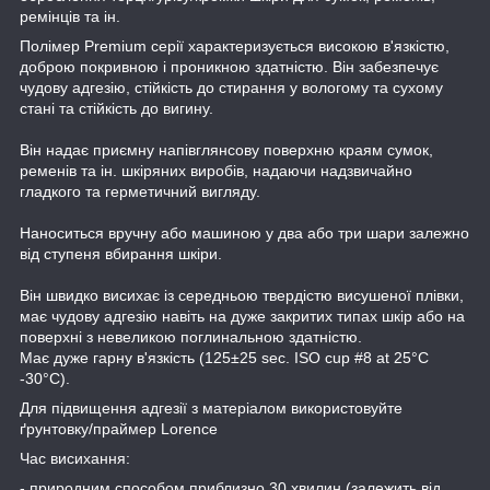
ремінців та ін.
Полімер Premium серії характеризується високою в'язкістю,
доброю покривною і проникною здатністю. Він забезпечує
чудову адгезію, стійкість до стирання у вологому та сухому
стані та стійкість до вигину.
Він надає приємну напівглянсову поверхню краям сумок,
ременів та ін. шкіряних виробів, надаючи надзвичайно
гладкого та герметичний вигляду.
Наноситься вручну або машиною у два або три шари залежно
від ступеня вбирання шкіри.
Він швидко висихає із середньою твердістю висушеної плівки,
має чудову адгезію навіть на дуже закритих типах шкір або на
поверхні з невеликою поглинальною здатністю.
Має дуже гарну в'язкість (125±25 sec. ISO cup #8 at 25°C
-30°C).
Для підвищення адгезії з матеріалом використовуйте
ґрунтовку/праймер Lorence
Час висихання:
- природним способом приблизно 30 хвилин (залежить від