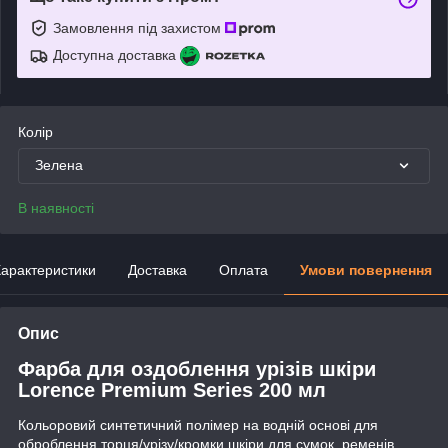
Замовлення під захистом
Доступна доставка
Колір
Зелена
В наявності
арактеристики
Доставка
Оплата
Умови повернення
Опис
Фарба для оздоблення урізів шкіри
Lorence Premium Series 200 мл
Кольоровий синтетичний полімер на водній основі для
оброблення торця/урізу/кромки шкіри для сумок, ременів,