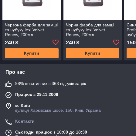
Червона фарба для замші
Чорна фарба для замші
Синя
та нубуку Iexi Velvet
та нубуку Iexi Velvet
Prof
Renew, 200мл
Renew, 200мл
нубу
240
240
150
₴
₴
Купити
Купити
Про нас
98% позитивних з 363 відгуків за рік
Працює з 29.11.2008
м. Київ
вулиця Харківське шосе, 160, Київ, Україна
Контакти
Сьогодні працює з 10:00 до 18:30