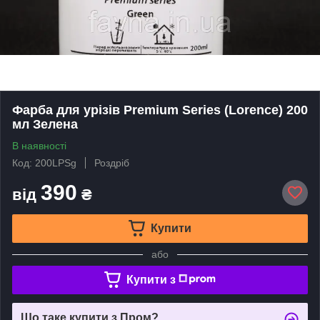
Фарба для урізів Premium Series (Lorence) 200
мл Зелена
В наявності
Код: 200LPSg
Роздріб
390
від
₴
Купити
або
Купити з
Що таке купити з Пром?