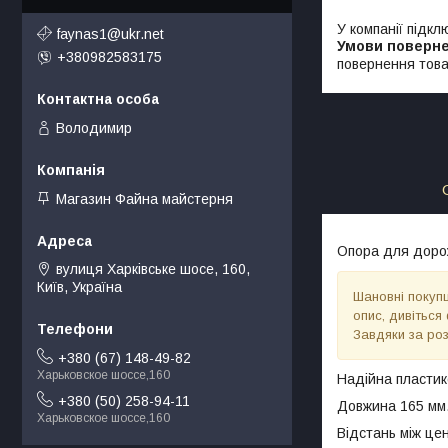
У компанії підкл
faynas1@ukr.net
+380982583175
повернення това
Володимир
Магазин Файна майстерня
Опора для дорож
вулиця Харківське шосе, 160,
Київ, Україна
Шановні покупц
опис, дивіться
Завдяки за ро
+380 (67) 148-49-82
Харьковское шоссе,160
Надійна пластико
+380 (50) 258-94-11
Довжина 165 мм
Харьковское шоссе,160
Відстань між це