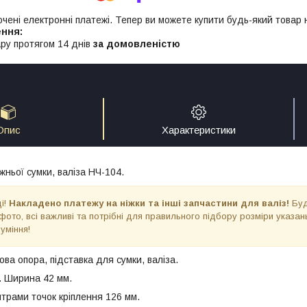
ючені електронні платежі. Тепер ви можете купити будь-який товар
ру протягом 14 днів
за домовленістю
Опис
Характеристики
ньої сумки, валіза НЧ-104.
і!
Накладено платежу на ніжки та інші запчастини для валіз!
Буд
 фото, всі важливі та потрібні для правильного підбору розміри указан
зуміння!
ва опора, підставка для сумки, валіза.
. Ширина 42 мм.
нтрами точок кріплення 126 мм.