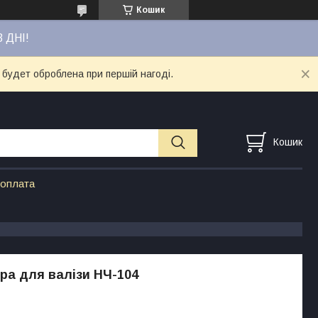
Кошик
3 ДНІ!
 будет оброблена при першій нагоді.
Кошик
 оплата
ора для валізи НЧ-104