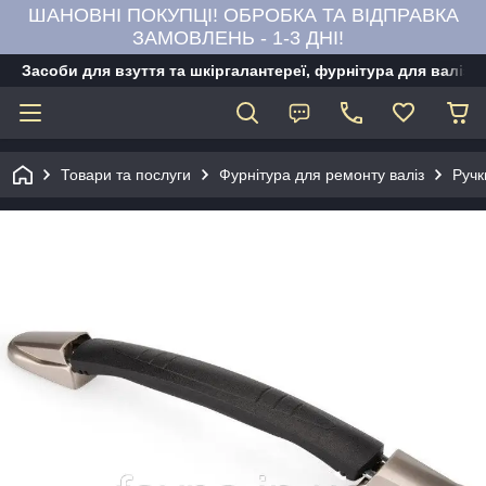
ШАНОВНІ ПОКУПЦІ! ОБРОБКА ТА ВІДПРАВКА
ЗАМОВЛЕНЬ - 1-3 ДНІ!
Засоби для взуття та шкіргалантереї, фурнітура для валіз,
Товари та послуги
Фурнітура для ремонту валіз
Ручк