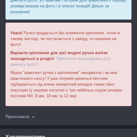
дивіться фото, усі важливі і потрібні для правильного підбору
розміри вказані на фото і в описах позицій! Дякую за
розуміння!
Увага!
Ручка продається без елементів кріплення, точно в
такому вигляді, як постачається з заводу та показано на
фото!
Варіанти кріплення для цієї моделі ручки валізи
знаходяться в розділі
"
Кріплення та розхідники для
ремонту валіз"
.
Фраза "комплект ручки з кріпленням" некоректна і не має
практичного сенсу! У разі потреби кріпильні болтики
підбираються під кожен конкретний випадок самостійно
покупцем (у нашому каталозі є три найбільш ходові розміри
болтиків М4: 8 мм, 10 мм та 12 мм).
Приховати
Характеристики