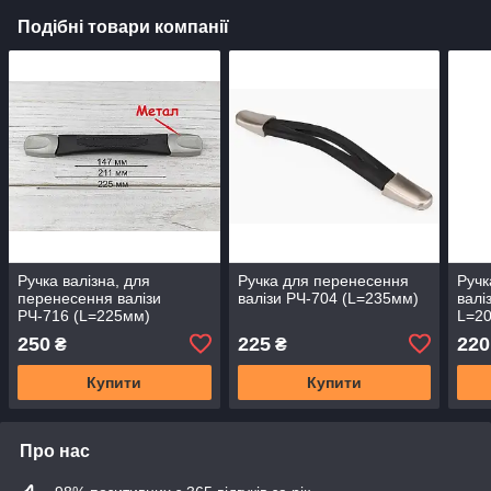
Подібні товари компанії
Ручка валізна, для
Ручка для перенесення
Ручк
перенесення валізи
валізи РЧ-704 (L=235мм)
валі
РЧ-716 (L=225мм)
L=20
250
225
220
₴
₴
Купити
Купити
Про нас