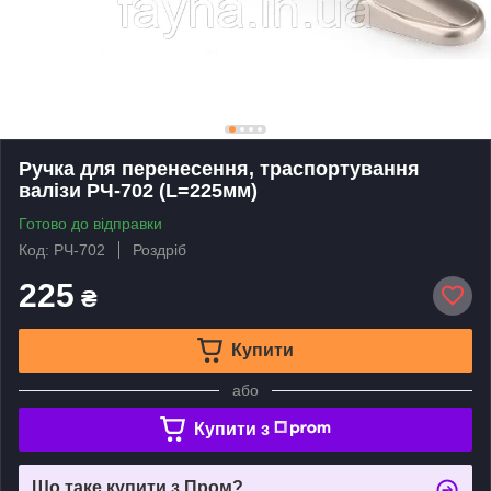
Ручка для перенесення, траспортування
валізи РЧ-702 (L=225мм)
Готово до відправки
Код: РЧ-702
Роздріб
225
₴
Купити
або
Купити з
Що таке купити з Пром?