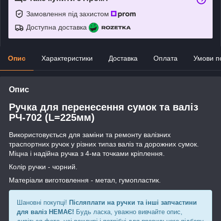
Замовлення під захистом
Доступна доставка
Опис
Характеристики
Доставка
Оплата
Умови п
Опис
Ручка для перенесення сумок та валіз
РЧ-702 (L=225мм)
Використовується для заміни та ремонту валізних
траспортних ручок у різних типаз валіз та дорожних сумок.
Міцна і надійна ручка з 4-ма точками кріплення.
Колір ручки - чорний.
Матеріали виготовлення - метал, гумопластик.
Шановні покупці!
Післяплати на ручки та інші запчастини
для валіз НЕМАЄ!
Будь ласка, уважно вивчайте опис,