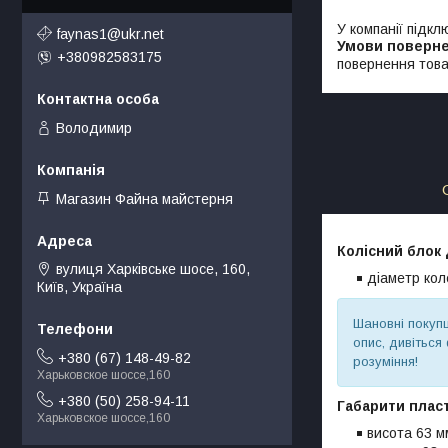
У компанії підкл
faynas1@ukr.net
+380982583175
повернення това
Володимир
Магазин Файна майстерня
Колісний блок 
вулиця Харківське шосе, 160,
діаметр ко
Київ, Україна
Шановні покупц
опис, дивіться
+380 (67) 148-49-82
розуміння!
Харьковское шоссе,160
+380 (50) 258-94-11
Габарити плас
Харьковское шоссе,160
висота 63 м