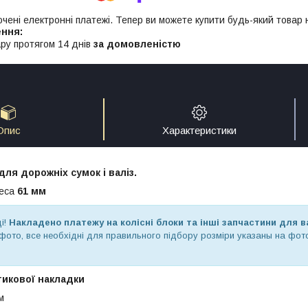
ючені електронні платежі. Тепер ви можете купити будь-який товар
ру протягом 14 днів
за домовленістю
Опис
Характеристики
для дорожніх сумок і валіз.
леса
61 мм
і!
Накладено платежу на колісні блоки та інші запчастини для в
 фото, все необхідні для правильного підбору розміри указаны на фото
тикової накладки
м