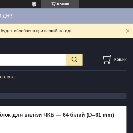
Кошик
3 ДНІ!
 будет оброблена при першій нагоді.
Кошик
 оплата
блок для валізи ЧКБ — 64 білий (D=61 mm)