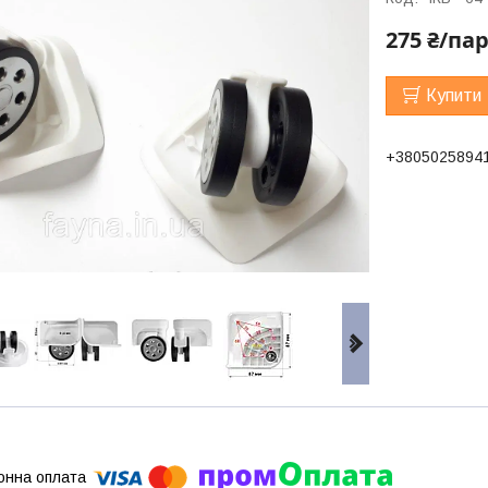
275 ₴/па
Купити
+3805025894