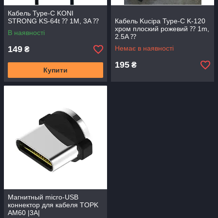
Кабель Type-C KONI
STRONG KS-64t ⁇ 1M, 3A ⁇
Кабель Kucipa Type-C K-120
хром плоский рожевий ⁇ 1m,
В наявності
2.5A ⁇
149
Немає в наявності
₴
195
₴
Купити
Магнитный micro-USB
коннектор для кабеля TOPK
AM60 |3А|