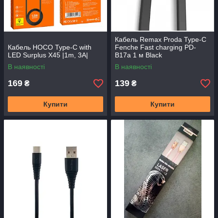
Кабель Remax Proda Type-C
Кабель HOCO Type-C with
Fenche Fast charging PD-
LED Surplus X45 |1m, 3A|
B17a 1 м Black
В наявності
В наявності
169
139
₴
₴
Купити
Купити