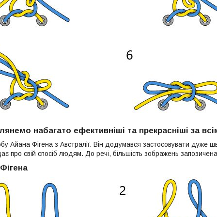
лянемо набагато ефективніші та прекрасніші за вс
обу Айана Фігена з Австралії. Він додумався застосовувати дуже шв
ає про свій спосіб людям. До речі, більшість зображень запозичен
 Фігена