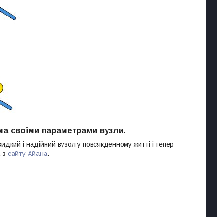
іма своїми параметрами вузли.
идкий і надійний вузол у повсякденному житті і тепер
а з
сайту Айана
.