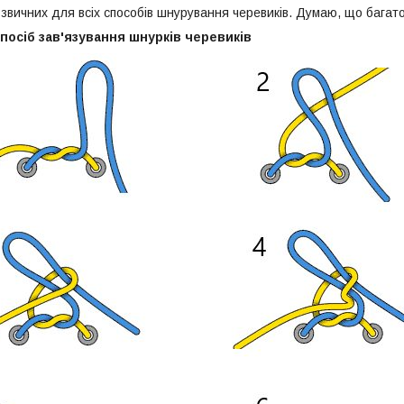
 звичних для всіх способів шнурування черевиків. Думаю, що багат
посіб зав'язування шнурків черевиків