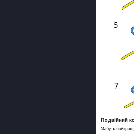
Подвійний к
Мабуть найкращи