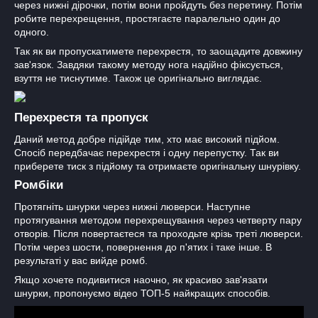
через нижні дірочки, потім вони пройдуть без перетину. Потім
робите перехрещення, простягаєте паралельно один до
одного.
Так як ви пропускатимете перехрестя, то заощадите довжину
зав'язок. Завдяки такому методу нога надійно фіксується,
взуття не тиснутиме. Також це оригінально виглядає.
Перехрестя та пропуск
Даний метод добре підійде тим, хто має високий підйом.
Спосіб передбачає перехрестя і одну перепустку. Так ви
приберете тиск з підйому та отримаєте оригінальну шнурівку.
Ромбіки
Протягніть шнурки через нижні люверси. Наступне
протягування методом перехрещування через четверту пару
отворів. Після повертаєтеся та проходьте крізь треті люверси.
Потім через шости, повернення до п'ятих і таке інше. В
результаті у вас вийде ромб.
Якщо хочете подивитися наочно, як красиво зав'язати
шнурки, пропонуємо відео ТОП-5 найкращих способів.