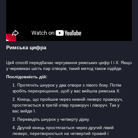
Римська цифра
Цей спосіб передбачає чергування римських цифр I і X. Якщо
у черевиках шість пар отворів, такий метод також підійде.
Послідовність дій:
Протягніть шнурок у два отвори з лівого боку. Потім
зробіть перехрещення, щоб у вас вийшла римська X.
Кінець, що пройшов через нижній люверс праворуч,
простягається в третій отвір праворуч і ліворуч. Так у
вас вийде I.
Переведіть шнурок у четверту дірку.
Другий кінець простягається через другий лівий
люверс, перетворюється на четвертий правий і