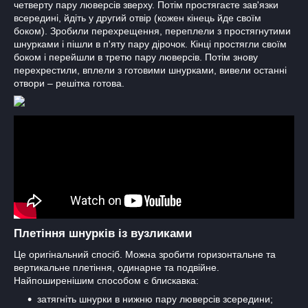
четверту пару люверсів зверху. Потім простягаєте зав'язки
всередині, йдіть у другий отвір (кожен кінець йде своїм
боком). Зробили перехрещення, переплели з простягнутими
шнурками і пішли в п'яту пару дірочок. Кінці простягли своїм
боком і перейшли в третю пару люверсів. Потім знову
перехрестили, вплели з готовими шнурками, вивели останні
отвори – решітка готова.
Плетіння шнурків із вузликами
Це оригінальний спосіб. Можна зробити горизонтальне та
вертикальне плетіння, одинарне та подвійне.
Найпоширенішим способом є блискавка:
затягніть шнурки в нижню пару люверсів зсередини;