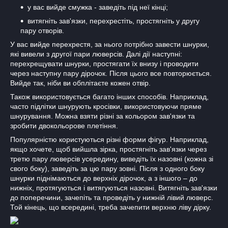
у вас вийде смужка - заведіть під неї кінці;
витягніть зав'язки, перехрестіть, простягніть у другу
пару отворів.
У вас вийде перехрестя, за нього потрібно завести шнурки,
які вивели з другої пари люверсів. Далі дії наступні:
перехрещувати шнурки, простягати їх внизу і проводити
через наступну пару дірочок. Після цього все повторюється.
Вийде так, ніби ви обплітаєте кожен отвір.
Також використовується багато інших способів. Наприклад,
часто підлітки шнурують кросівки, використовуючи пряме
шнурування. Можна взяти різні за кольором зав'язки та
зробити двокольорове плетіння.
Популярністю користуються різні форми фігур. Наприклад,
якщо хочете, щоб вийшла зірка, простягніть зав'язки через
третю пару люверсів усередину, виведіть їх назовні (кожна зі
свого боку), заведіть за цю пару зовні. Після з одного боку
шнурки піднімаються до верхніх дірочок, а з іншого – до
нижніх, протягуються і витягуються назовні. Витягніть зав'язки
до поперечини, зачепіть та проведіть у нижній лівий люверс.
Той кінець, що всередині, треба зачепити верхню ліву дірку.