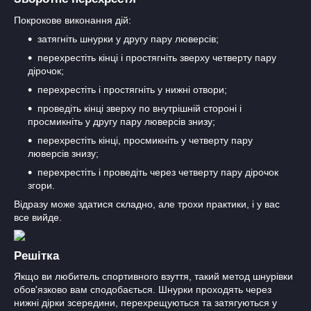
Покрокове виконання дій:
затягніть шнурки у другу пару люверсів;
перехрестіть кінці і простягніть зверху четверту пару
дірочок;
перехрестіть і простягніть у нижні отвори;
проведіть кінці зверху по внутрішній стороні і
просмикніть у другу пару люверсів знизу;
перехрестіть кінці, просмикніть у четверту пару
люверсів знизу;
перехрестіть і проведіть через четверту пару дірочок
згори.
Відразу може здатися складно, але трохи практики, і у вас
все вийде.
Решітка
Якщо ви любитель спортивного взуття, такий метод шнурівки
обов'язково вам сподобається. Шнурки проходять через
нижні дірки зсередини, перехрещуються та затягуються у