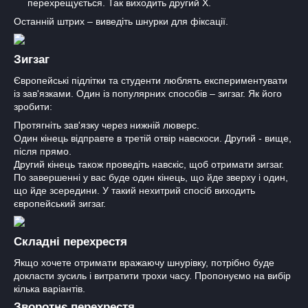
перехрещується. Так виходить другий X.
Останній штрих – виведіть шнурки для фіксації.
Зигзаг
Європейські підлітки та студенти люблять експериментувати
із зав'язками. Один із популярних способів – зигзаг. Як його
зробити:
Протягніть зав'язку через нижній люверс.
Один кінець відправте в третій отвір навскоси. Другий - вище,
після прямо.
Другий кінець також проведіть навскіс, щоб отримати зигзаг.
По завершенні у вас буде один кінець, що йде зверху і один,
що йде зсередини. У такий нехитрий спосіб виходить
європейський зигзаг.
Складні перехрестя
Якщо хочете отримати вражаючу шнурівку, потрібно буде
докласти зусиль і витратити трохи часу. Пропонуємо на вибір
кілька варіантів.
Зворотнє перехрестя