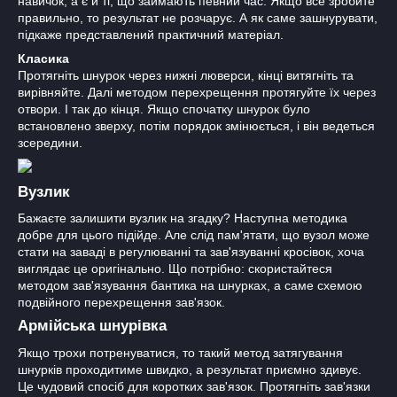
навичок, а є й ті, що займають певний час. Якщо все зробите
правильно, то результат не розчарує. А як саме зашнурувати,
підкаже представлений практичний матеріал.
Класика
Протягніть шнурок через нижні люверси, кінці витягніть та
вирівняйте. Далі методом перехрещення протягуйте їх через
отвори. І так до кінця. Якщо спочатку шнурок було
встановлено зверху, потім порядок змінюється, і він ведеться
зсередини.
Вузлик
Бажаєте залишити вузлик на згадку? Наступна методика
добре для цього підійде. Але слід пам'ятати, що вузол може
стати на заваді в регулюванні та зав'язуванні кросівок, хоча
виглядає це оригінально. Що потрібно: скористайтеся
методом зав'язування бантика на шнурках, а саме схемою
подвійного перехрещення зав'язок.
Армійська шнурівка
Якщо трохи потренуватися, то такий метод затягування
шнурків проходитиме швидко, а результат приємно здивує.
Це чудовий спосіб для коротких зав'язок. Протягніть зав'язки