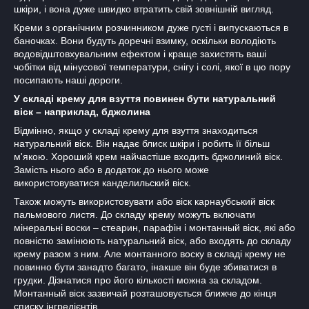
шкіри, і вона дуже швидко втратить свій зовнішній вигляд.
Креми з органічним розчинником дуже густі і випускаються в
баночках. Вони будуть доречні взимку, оскільки володіють
водовідштовхувальним ефектом і краще захистять ваші
чобітки від мінусової температури, снігу і солі, якої в цю пору
посипають наші дороги.
У складі крему для взуття повинен бути натуральний
віск – наприклад, бджолина
Відмінно, якщо у складі крему для взуття знаходиться
натуральний віск. Він надає блиск шкіри і робить її більш
м'якою. Хороший крем найчастіше входить бджолиний віск.
Замість нього або в додаток до нього може
використовуватися канделильский віск.
Також можуть використовувати або віск карнаубський віск
пальмового листя. До складу крему можуть включати
мінеральні воски – стеарин, парафін і монтанный віск, які або
повністю замінюють натуральний віск, або входять до складу
крему разом з ним. Але монтанного воску в складі крему не
повинно бути занадто багато, інакше він буде збиватися в
грудки. Дізнатися про його кількості можна за складом.
Монтанный віск зазвичай розташовується ближче до кінця
списку інгредієнтів.