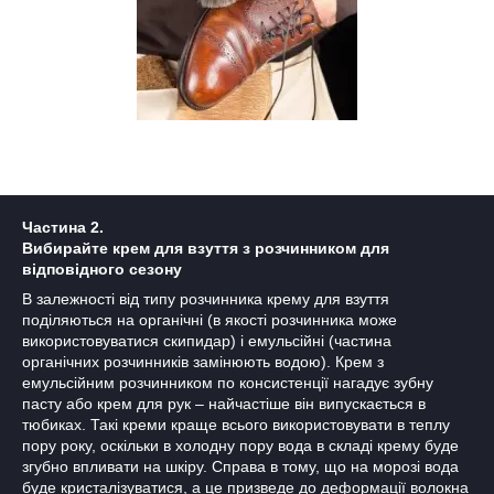
Частина 2.
Вибирайте крем для взуття з розчинником для
відповідного сезону
В залежності від типу розчинника крему для взуття
поділяються на органічні (в якості розчинника може
використовуватися скипидар) і емульсійні (частина
органічних розчинників замінюють водою). Крем з
емульсійним розчинником по консистенції нагадує зубну
пасту або крем для рук – найчастіше він випускається в
тюбиках. Такі креми краще всього використовувати в теплу
пору року, оскільки в холодну пору вода в складі крему буде
згубно впливати на шкіру. Справа в тому, що на морозі вода
буде кристалізуватися, а це призведе до деформації волокна